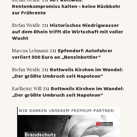
Stefan Weidle
MIT Rottweil:
Rentenkompromiss halten – keine Rückkehr
zur Frührente
zu
Stefan Weidle
Historisches Niedrigwasser
auf dem Rhein trifft die Wirtschaft mit voller
Wucht
zu
Marcus Lehmann
Epfendorf: Autofahrer
verliert 500 Euro an „Benzinbettler“
zu
Stefan Weidle
Rottweils Kirchen im Wandel:
„Der größte Umbruch seit Napoleon“
zu
Karlheinz Will
Rottweils Kirchen im Wandel:
„Der größte Umbruch seit Napoleon“