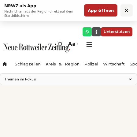
NRWZ als App
×
App öffnen
Nachrichten aus der Region direkt auf dem
Startbildschirm.
Unterstützen
Aa
Schlagzeilen
Kreis & Region
Polizei
Wirtschaft
Spo
Themen im Fokus
Landesgartenschau 2028
Science Center
Staatsmann: Theater & Denken
Ferienzauber '26
Testturm
Neckarline
Gäubahn