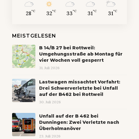
°C
°C
°C
°C
°C
28
32
33
31
31
MEISTGELESEN
B 14/B 27 bei Rottweil:
Umgehungsstraße ab Montag für
vier Wochen voll gesperrt
31. Juli 2026
Lastwagen missachtet Vorfahrt:
Drei Schwerverletzte bei Unfall
auf der B462 bei Rottweil
30. Juli 2026
Unfall auf der B 462 bei
Dunningen: Zwei Verletzte nach
Überholmanöver
23. Juli 2026