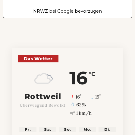
NRWZ bei Google bevorzugen
Das Wetter
16
°C
Rottweil
°
°
16
_
15
62%
Überwiegend Bewölkt
1 km/h
Fr.
Sa.
So.
Mo.
Di.