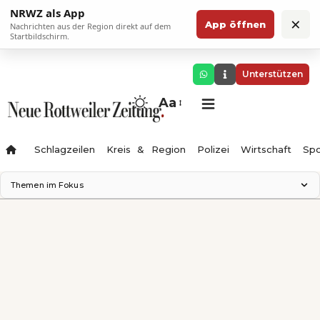
NRWZ als App
×
App öffnen
Nachrichten aus der Region direkt auf dem
Startbildschirm.
Unterstützen
Aa
Schlagzeilen
Kreis & Region
Polizei
Wirtschaft
Spo
Themen im Fokus
Landesgartenschau 2028
Science Center
Staatsmann: Theater & Denken
Ferienzauber '26
Testturm
Neckarline
Gäubahn