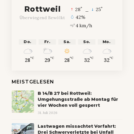
Rottweil
°
°
28
_
25
42%
Überwiegend Bewölkt
4 km/h
Do.
Fr.
Sa.
So.
Mo.
°C
°C
°C
°C
°C
28
29
28
32
32
MEISTGELESEN
B 14/B 27 bei Rottweil:
Umgehungsstraße ab Montag für
vier Wochen voll gesperrt
31. Juli 2026
Lastwagen missachtet Vorfahrt:
Drei Schwerverletzte bei Unfall