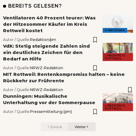
BEREITS GELESEN?
Ventilatoren 40 Prozent teurer: Was
der Hitzesommer Käufer im Kreis
Rottweil kostet
PANORAMA
Autor / Quelle:
Redaktion/pm
VdK: Stetig steigende Zahlen sind
ein deutliches Zeichen für den
LANDKREIS
Bedarf an Hilfe
ROTTWEIL
Autor / Quelle:
NRWZ-Redaktion
MIT Rottweil: Rentenkompromiss halten – keine
Rückkehr zur Frührente
Autor / Quelle:
NRWZ-Redaktion
Dunningen: Musikalische
Unterhaltung vor der Sommerpause
LANDKREIS
ROTTWEIL
Autor / Quelle:
Pressemitteilung (pm)
Zurück
Weiter