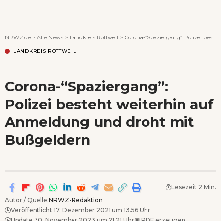
Wenn Orte erzählen ...
NRWZ.de
>
Alle News
>
Landkreis Rottweil
>
Corona-“Spaziergang”: Polizei besteht weiterhin auf Anmeldung und droht mit Bußgeldern
LANDKREIS ROTTWEIL
Corona-“Spaziergang”:
Polizei besteht weiterhin auf
Anmeldung und droht mit
Bußgeldern
Lesezeit 2 Min.
Autor / Quelle:
NRWZ-Redaktion
Veröffentlicht 17. Dezember 2021 um 13.56 Uhr
Update 30. November 2023 um 21.21 Uhr
▣
PDF erzeugen