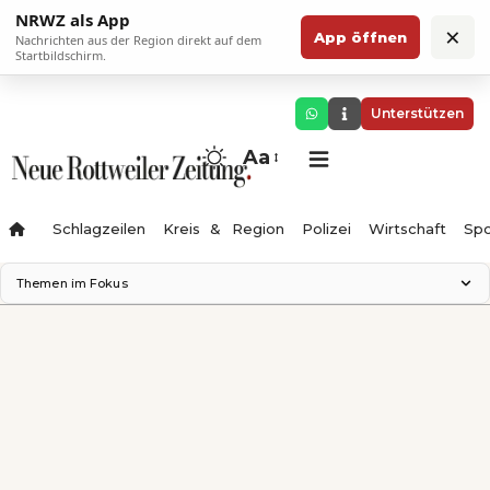
NRWZ als App
×
App öffnen
Nachrichten aus der Region direkt auf dem
Startbildschirm.
Unterstützen
Aa
Schlagzeilen
Kreis & Region
Polizei
Wirtschaft
Spo
Themen im Fokus
Landesgartenschau 2028
Science Center
Staatsmann: Theater & Denken
Ferienzauber '26
Testturm
Neckarline
Gäubahn