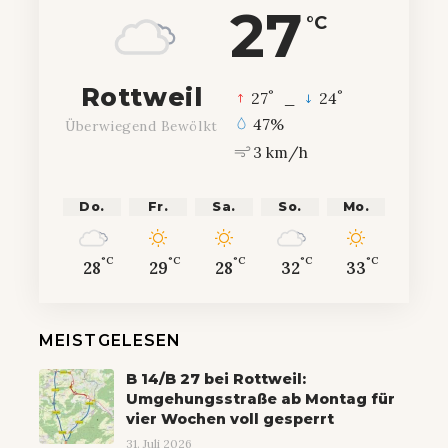
27
°C
Rottweil
°
°
27
_
24
47%
Überwiegend Bewölkt
3 km/h
Do.
Fr.
Sa.
So.
Mo.
°C
°C
°C
°C
°C
28
29
28
32
33
MEISTGELESEN
B 14/B 27 bei Rottweil:
Umgehungsstraße ab Montag für
vier Wochen voll gesperrt
31. Juli 2026