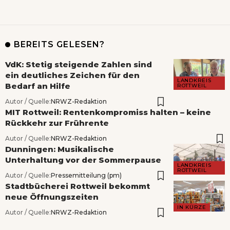
BEREITS GELESEN?
VdK: Stetig steigende Zahlen sind
ein deutliches Zeichen für den
LANDKREIS
Bedarf an Hilfe
ROTTWEIL
Autor / Quelle:
NRWZ-Redaktion
MIT Rottweil: Rentenkompromiss halten – keine
Rückkehr zur Frührente
Autor / Quelle:
NRWZ-Redaktion
Dunningen: Musikalische
Unterhaltung vor der Sommerpause
LANDKREIS
ROTTWEIL
Autor / Quelle:
Pressemitteilung (pm)
Stadtbücherei Rottweil bekommt
neue Öffnungszeiten
IN KÜRZE
Autor / Quelle:
NRWZ-Redaktion