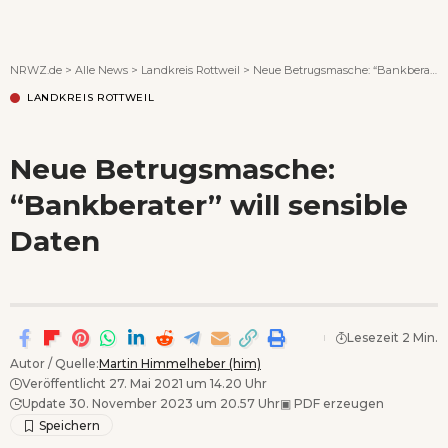
Wenn Orte erzählen ...
NRWZ.de
>
Alle News
>
Landkreis Rottweil
>
Neue Betrugsmasche: “Bankberater” will sensible Daten
LANDKREIS ROTTWEIL
Neue Betrugsmasche:
“Bankberater” will sensible
Daten
Lesezeit 2 Min.
Autor / Quelle:
Martin Himmelheber (him)
Veröffentlicht 27. Mai 2021 um 14.20 Uhr
Update 30. November 2023 um 20.57 Uhr
▣
PDF erzeugen