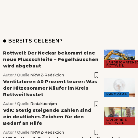
BEREITS GELESEN?
Rottweil: Der Neckar bekommt eine
neue Flussschleife – Pegelhäuschen
LANDESGARTENS
wird abgebaut
ROTTWEIL
Autor / Quelle:
NRWZ-Redaktion
Ventilatoren 40 Prozent teurer: Was
der Hitzesommer Käufer im Kreis
Rottweil kostet
PANORAMA
Autor / Quelle:
Redaktion/pm
VdK: Stetig steigende Zahlen sind
ein deutliches Zeichen für den
LANDKREIS
Bedarf an Hilfe
ROTTWEIL
Autor / Quelle:
NRWZ-Redaktion