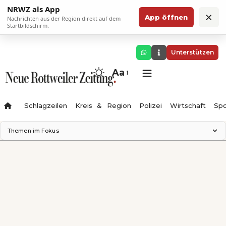
NRWZ als App
×
App öffnen
Nachrichten aus der Region direkt auf dem
Startbildschirm.
Unterstützen
Aa
Schlagzeilen
Kreis & Region
Polizei
Wirtschaft
Spo
Themen im Fokus
Landesgartenschau 2028
Science Center
Staatsmann: Theater & Denken
Ferienzauber '26
Testturm
Neckarline
Gäubahn