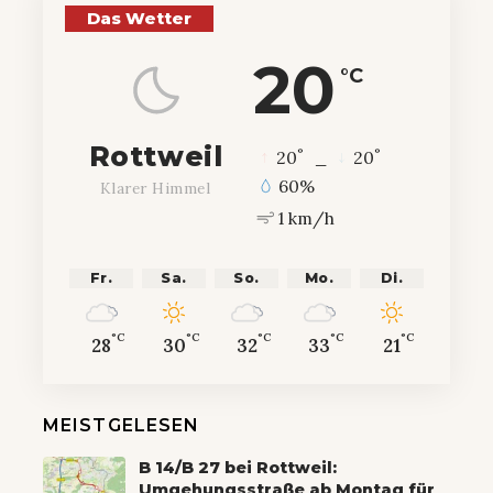
Das Wetter
20
°C
Rottweil
°
°
20
_
20
60%
Klarer Himmel
1 km/h
Fr.
Sa.
So.
Mo.
Di.
°C
°C
°C
°C
°C
28
30
32
33
21
MEISTGELESEN
B 14/B 27 bei Rottweil:
Umgehungsstraße ab Montag für