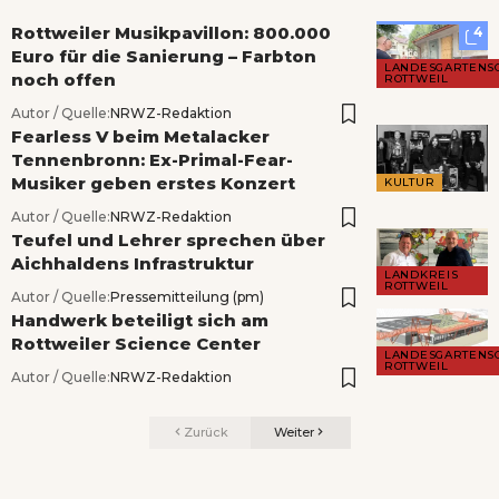
Rottweiler Musikpavillon: 800.000
4
Euro für die Sanierung – Farbton
LANDESGARTENS
noch offen
ROTTWEIL
Autor / Quelle:
NRWZ-Redaktion
Fearless V beim Metalacker
Tennenbronn: Ex-Primal-Fear-
Musiker geben erstes Konzert
KULTUR
Autor / Quelle:
NRWZ-Redaktion
Teufel und Lehrer sprechen über
Aichhaldens Infrastruktur
LANDKREIS
ROTTWEIL
Autor / Quelle:
Pressemitteilung (pm)
Handwerk beteiligt sich am
Rottweiler Science Center
LANDESGARTENS
ROTTWEIL
Autor / Quelle:
NRWZ-Redaktion
Zurück
Weiter