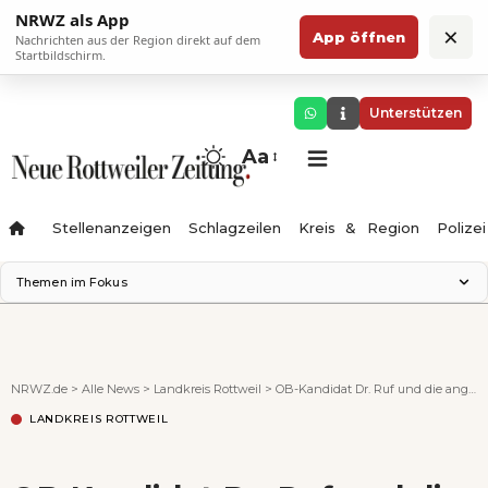
NRWZ als App
×
App öffnen
Nachrichten aus der Region direkt auf dem
Startbildschirm.
Unterstützen
Aa
Stellenanzeigen
Schlagzeilen
Kreis & Region
Polizei
Themen im Fokus
Landesgartenschau 2028
Zimmertheater Rottweil
Science Center
NRWZ.de
>
Alle News
>
Landkreis Rottweil
>
OB-Kandidat Dr. Ruf und die angeblich vertriebene Marktfrau
Ferienzauber '26
LANDKREIS ROTTWEIL
Testturm
Neckarline
Gäubahn