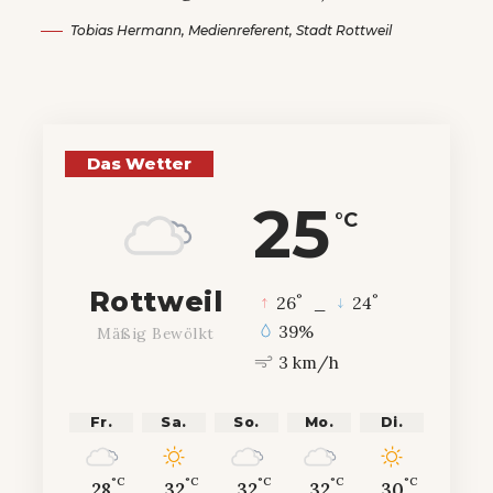
Tobias Hermann, Medienreferent, Stadt Rottweil
Das Wetter
25
°C
Rottweil
°
°
26
_
24
39%
Mäßig Bewölkt
3 km/h
Fr.
Sa.
So.
Mo.
Di.
°C
°C
°C
°C
°C
28
32
32
32
30