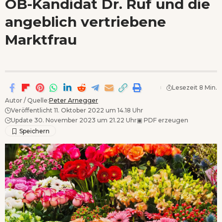
OB-Kandidat Dr. Ruf und die
Wenn Orte erzählen ...
angeblich vertriebene
- Anzeige -
Marktfrau
Lesezeit 8 Min.
Autor / Quelle:
Peter Arnegger
Veröffentlicht 11. Oktober 2022 um 14.18 Uhr
Update 30. November 2023 um 21.22 Uhr
▣
PDF erzeugen