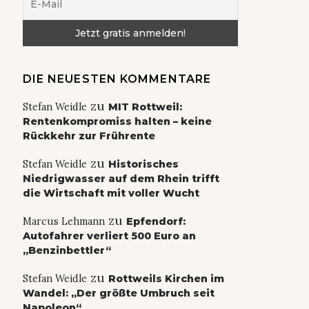
DIE NEUESTEN KOMMENTARE
zu
Stefan Weidle
MIT Rottweil:
Rentenkompromiss halten – keine
Rückkehr zur Frührente
zu
Stefan Weidle
Historisches
Niedrigwasser auf dem Rhein trifft
die Wirtschaft mit voller Wucht
zu
Marcus Lehmann
Epfendorf:
Autofahrer verliert 500 Euro an
„Benzinbettler“
zu
Stefan Weidle
Rottweils Kirchen im
Wandel: „Der größte Umbruch seit
Napoleon“