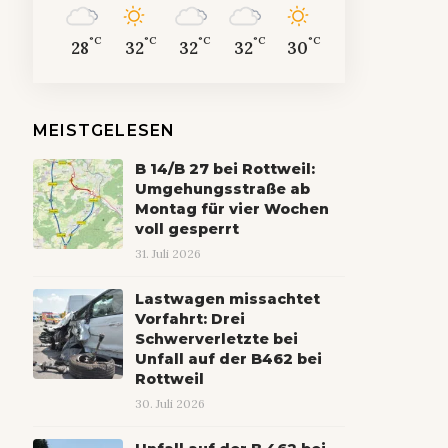
°C
°C
°C
°C
°C
28
32
32
32
30
MEISTGELESEN
B 14/B 27 bei Rottweil:
Umgehungsstraße ab
Montag für vier Wochen
voll gesperrt
31. Juli 2026
Lastwagen missachtet
Vorfahrt: Drei
Schwerverletzte bei
Unfall auf der B462 bei
Rottweil
30. Juli 2026