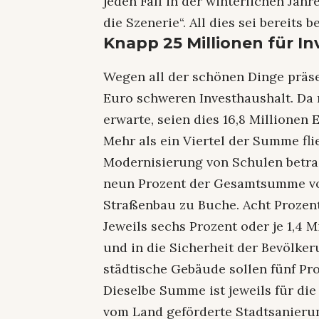
jeden Fall in der winterlichen Jah
die Szenerie“. All dies sei bereits
Knapp 25 Millionen für In
Wegen all der schönen Dinge präse
Euro schweren Investhaushalt. Da
erwarte, seien dies 16,8 Millionen 
Mehr als ein Viertel der Summe fli
Modernisierung von Schulen betrag
neun Prozent der Gesamtsumme von
Straßenbau zu Buche. Acht Prozen
Jeweils sechs Prozent oder je 1,4 
und in die Sicherheit der Bevölker
städtische Gebäude sollen fünf Pr
Dieselbe Summe ist jeweils für die
vom Land geförderte Stadtsanieru