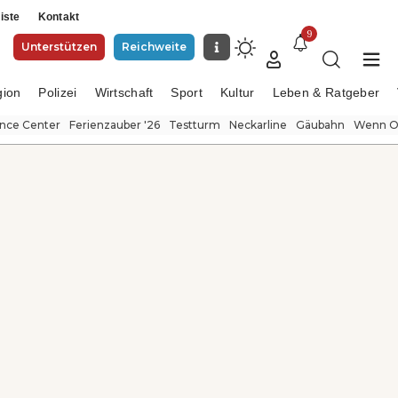
iste
Kontakt
9
Unterstützen
Reichweite
gion
Polizei
Wirtschaft
Sport
Kultur
Leben & Ratgeber
ence Center
Ferienzauber '26
Testturm
Neckarline
Gäubahn
Wenn Or