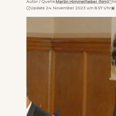
Autor / Quelle:
Martin Himmelheber (him)
V
Update 24. November 2023 um 8.57 Uhr
▣