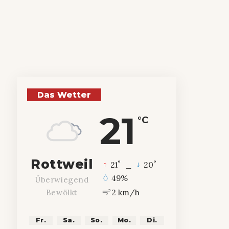
Das Wetter
21
°C
Rottweil
°
°
21
_
20
49%
Überwiegend
2 km/h
Bewölkt
Fr.
Sa.
So.
Mo.
Di.