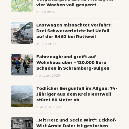
vier Wochen voll gesperrt
31. Juli 2026
Lastwagen missachtet Vorfahrt:
Drei Schwerverletzte bei Unfall
auf der B462 bei Rottweil
30. Juli 2026
Fahrzeugbrand greift auf
Wohnhaus über – 120.000 Euro
Schaden in Schramberg-Sulgen
1. August 2026
Tödlicher Bergunfall im Allgäu: 74-
Jähriger aus dem Kreis Rottweil
stürzt 80 Meter ab
5. August 2026
„Mit Herz und Seele Wirt“: Eckhof-
Wirt Armin Daler ist gestorben