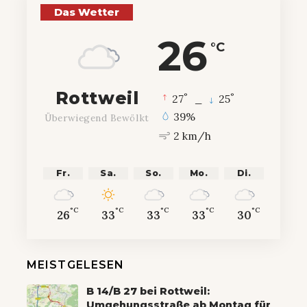
Das Wetter
26
°C
Rottweil
°
°
27
_
25
39%
Überwiegend Bewölkt
2 km/h
Fr.
Sa.
So.
Mo.
Di.
°C
°C
°C
°C
°C
26
33
33
33
30
MEISTGELESEN
B 14/B 27 bei Rottweil:
Umgehungsstraße ab Montag für