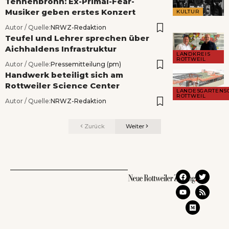
Tennenbronn: Ex-Primal-Fear-
Musiker geben erstes Konzert
KULTUR
Autor / Quelle:
NRWZ-Redaktion
Teufel und Lehrer sprechen über
Aichhaldens Infrastruktur
LANDKREIS
ROTTWEIL
Autor / Quelle:
Pressemitteilung (pm)
Handwerk beteiligt sich am
Rottweiler Science Center
LANDESGARTENS
ROTTWEIL
Autor / Quelle:
NRWZ-Redaktion
Zurück
Weiter