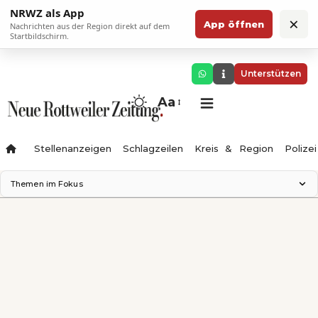
NRWZ als App
×
App öffnen
Nachrichten aus der Region direkt auf dem
Startbildschirm.
Unterstützen
Aa
Stellenanzeigen
Schlagzeilen
Kreis & Region
Polizei
Themen im Fokus
Landesgartenschau 2028
Zimmertheater Rottweil
Science Center
Ferienzauber '26
Testturm
Neckarline
Gäubahn