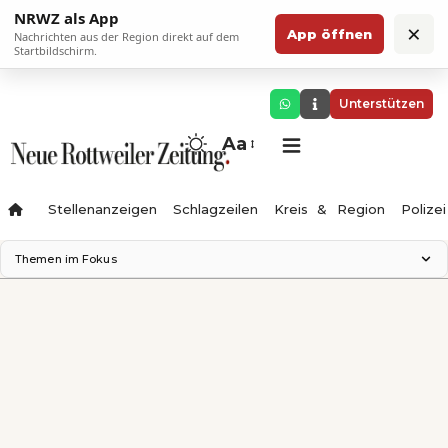
NRWZ als App
×
App öffnen
Nachrichten aus der Region direkt auf dem
Startbildschirm.
Unterstützen
Aa
Stellenanzeigen
Schlagzeilen
Kreis & Region
Polizei
Themen im Fokus
Landesgartenschau 2028
Zimmertheater Rottweil
Science Center
Ferienzauber '26
Testturm
Neckarline
Gäubahn