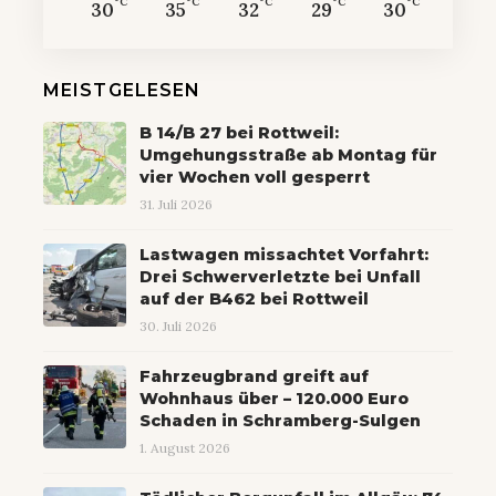
°C
°C
°C
°C
°C
30
35
32
29
30
MEISTGELESEN
B 14/B 27 bei Rottweil:
Umgehungsstraße ab Montag für
vier Wochen voll gesperrt
31. Juli 2026
Lastwagen missachtet Vorfahrt:
Drei Schwerverletzte bei Unfall
auf der B462 bei Rottweil
30. Juli 2026
Fahrzeugbrand greift auf
Wohnhaus über – 120.000 Euro
Schaden in Schramberg-Sulgen
1. August 2026