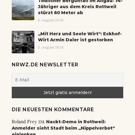
Tödlicher Bergunfall im Allgäu: 74-
Jähriger aus dem Kreis Rottweil
stürzt 80 Meter ab
5. August 2026
„Mit Herz und Seele Wirt“: Eckhof-
Wirt Armin Daler ist gestorben
5. August 2026
NRWZ.DE NEWSLETTER
DIE NEUESTEN KOMMENTARE
zu
Roland Frey
Nackt-Demo in Rottweil:
Anmelder sieht Stadt beim „Nippelverbot“
einlenken