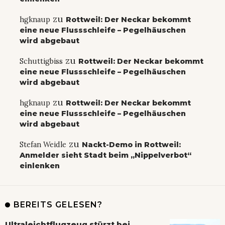
zu
hgknaup
Rottweil: Der Neckar bekommt
eine neue Flussschleife – Pegelhäuschen
wird abgebaut
zu
Schuttigbiss
Rottweil: Der Neckar bekommt
eine neue Flussschleife – Pegelhäuschen
wird abgebaut
zu
hgknaup
Rottweil: Der Neckar bekommt
eine neue Flussschleife – Pegelhäuschen
wird abgebaut
zu
Stefan Weidle
Nackt-Demo in Rottweil:
Anmelder sieht Stadt beim „Nippelverbot“
einlenken
BEREITS GELESEN?
Ultraleichtflugzeug stürzt bei