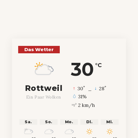
Das Wetter
30
°C
Rottweil
°
°
30
_
28
31%
Ein Paar Wolken
2 km/h
Sa.
So.
Mo.
Di.
Mi.