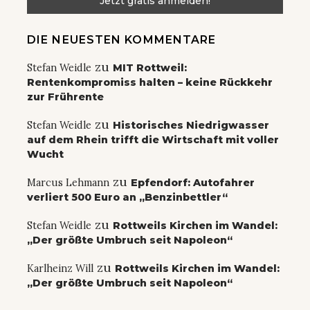
DIE NEUESTEN KOMMENTARE
zu
Stefan Weidle
MIT Rottweil:
Rentenkompromiss halten – keine Rückkehr
zur Frührente
zu
Stefan Weidle
Historisches Niedrigwasser
auf dem Rhein trifft die Wirtschaft mit voller
Wucht
zu
Marcus Lehmann
Epfendorf: Autofahrer
verliert 500 Euro an „Benzinbettler“
zu
Stefan Weidle
Rottweils Kirchen im Wandel:
„Der größte Umbruch seit Napoleon“
zu
Karlheinz Will
Rottweils Kirchen im Wandel:
„Der größte Umbruch seit Napoleon“