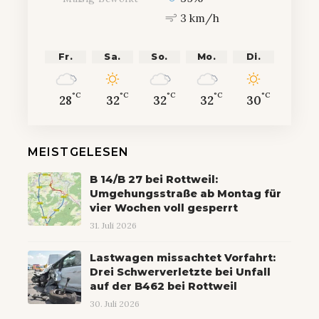
3 km/h
Fr.
Sa.
So.
Mo.
Di.
°C
°C
°C
°C
°C
28
32
32
32
30
MEISTGELESEN
B 14/B 27 bei Rottweil:
Umgehungsstraße ab Montag für
vier Wochen voll gesperrt
31. Juli 2026
Lastwagen missachtet Vorfahrt:
Drei Schwerverletzte bei Unfall
auf der B462 bei Rottweil
30. Juli 2026