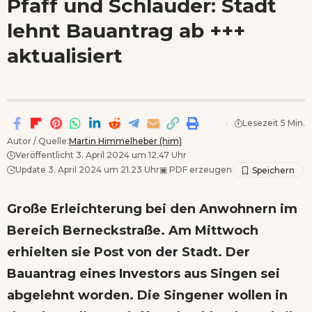
Pfaff und Schlauder: Stadt
Wenn Orte erzählen ...
lehnt Bauantrag ab +++
- Anzeige -
aktualisiert
Lesezeit 5 Min.
Autor / Quelle:
Martin Himmelheber (him)
Veröffentlicht 3. April 2024 um 12.47 Uhr
Update 3. April 2024 um 21.23 Uhr
▣
PDF erzeugen
Große Erleichterung bei den
Anwohnern im
Bereich Berneckstraße
. Am Mittwoch
erhielten sie Post von der Stadt. Der
Bauantrag eines Investors aus Singen sei
abgelehnt worden. Die Singener wollen in