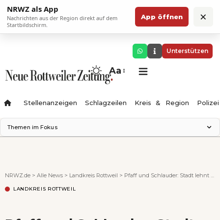
NRWZ als App
×
App öffnen
Nachrichten aus der Region direkt auf dem
Startbildschirm.
Unterstützen
Aa
Stellenanzeigen
Schlagzeilen
Kreis & Region
Polizei
Themen im Fokus
Landesgartenschau 2028
Zimmertheater Rottweil
Science Center
NRWZ.de
>
Alle News
>
Landkreis Rottweil
>
Pfaff und Schlauder: Stadt lehnt Bauantrag ab +++ aktualisiert
Ferienzauber '26
LANDKREIS ROTTWEIL
Testturm
Neckarline
Gäubahn