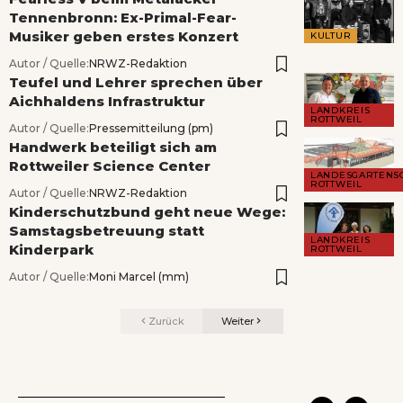
Tennenbronn: Ex-Primal-Fear-
Musiker geben erstes Konzert
KULTUR
Autor / Quelle:
NRWZ-Redaktion
Teufel und Lehrer sprechen über
Aichhaldens Infrastruktur
LANDKREIS
ROTTWEIL
Autor / Quelle:
Pressemitteilung (pm)
Handwerk beteiligt sich am
Rottweiler Science Center
LANDESGARTENS
ROTTWEIL
Autor / Quelle:
NRWZ-Redaktion
Kinderschutzbund geht neue Wege:
Samstagsbetreuung statt
LANDKREIS
Kinderpark
ROTTWEIL
Autor / Quelle:
Moni Marcel (mm)
Zurück
Weiter