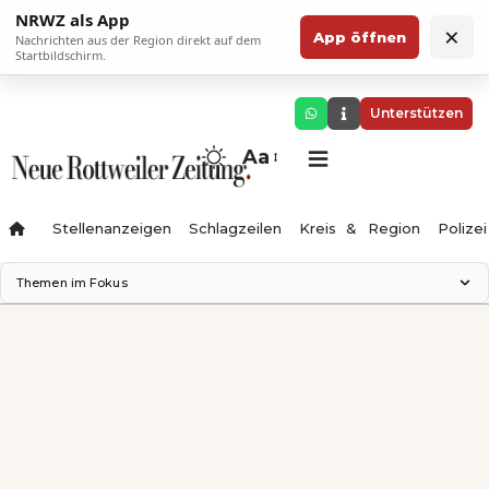
NRWZ als App
×
App öffnen
Nachrichten aus der Region direkt auf dem
Startbildschirm.
Unterstützen
Aa
Stellenanzeigen
Schlagzeilen
Kreis & Region
Polizei
Themen im Fokus
Landesgartenschau 2028
Zimmertheater Rottweil
Science Center
Ferienzauber '26
Testturm
Neckarline
Gäubahn