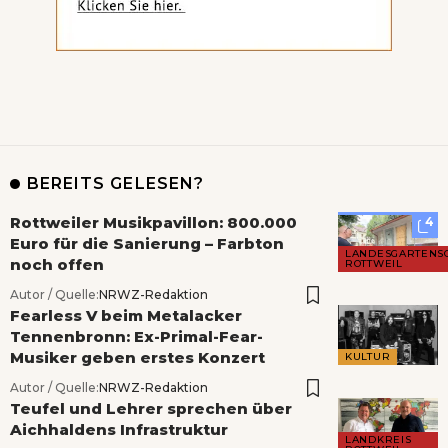
BEREITS GELESEN?
Rottweiler Musikpavillon: 800.000
4
Euro für die Sanierung – Farbton
LANDESGARTENS
noch offen
ROTTWEIL
Autor / Quelle:
NRWZ-Redaktion
Fearless V beim Metalacker
Tennenbronn: Ex-Primal-Fear-
Musiker geben erstes Konzert
KULTUR
Autor / Quelle:
NRWZ-Redaktion
Teufel und Lehrer sprechen über
Aichhaldens Infrastruktur
LANDKREIS