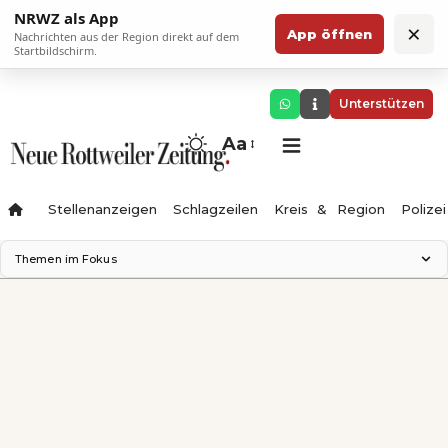
NRWZ als App
×
App öffnen
Nachrichten aus der Region direkt auf dem
Startbildschirm.
Unterstützen
Aa
Stellenanzeigen
Schlagzeilen
Kreis & Region
Polizei
Themen im Fokus
Landesgartenschau 2028
Zimmertheater Rottweil
Science Center
Ferienzauber '26
Testturm
Neckarline
Gäubahn