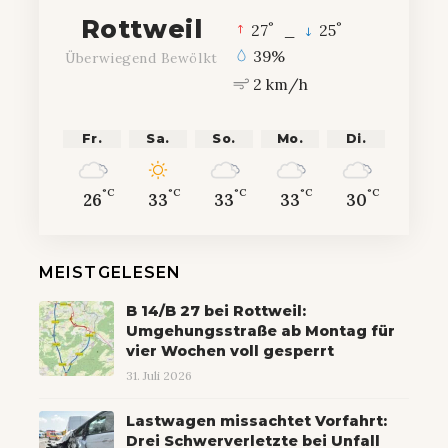
Rottweil
°
°
27
_
25
39%
Überwiegend Bewölkt
2 km/h
Fr.
Sa.
So.
Mo.
Di.
°C
°C
°C
°C
°C
26
33
33
33
30
MEISTGELESEN
B 14/B 27 bei Rottweil:
Umgehungsstraße ab Montag für
vier Wochen voll gesperrt
31. Juli 2026
Lastwagen missachtet Vorfahrt:
Drei Schwerverletzte bei Unfall