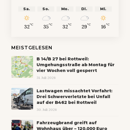
Sa.
So.
Mo.
Di.
Mi.
°C
°C
°C
°C
°C
32
35
32
29
16
MEISTGELESEN
B 14/B 27 bei Rottweil:
Umgehungsstraße ab Montag für
vier Wochen voll gesperrt
31. Juli 2026
Lastwagen missachtet Vorfahrt:
Drei Schwerverletzte bei Unfall
auf der B462 bei Rottweil
30. Juli 2026
Fahrzeugbrand greift auf
Wohnhaus über – 120.000 Euro