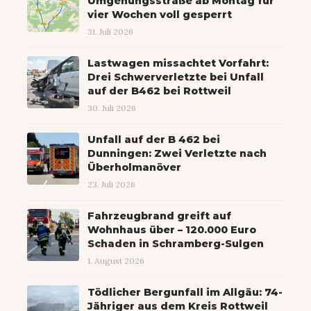
Umgehungsstraße ab Montag für
vier Wochen voll gesperrt
31. Juli 2026
Lastwagen missachtet Vorfahrt:
Drei Schwerverletzte bei Unfall
auf der B462 bei Rottweil
30. Juli 2026
Unfall auf der B 462 bei
Dunningen: Zwei Verletzte nach
Überholmanöver
23. Juli 2026
Fahrzeugbrand greift auf
Wohnhaus über – 120.000 Euro
Schaden in Schramberg-Sulgen
1. August 2026
Tödlicher Bergunfall im Allgäu: 74-
Jähriger aus dem Kreis Rottweil