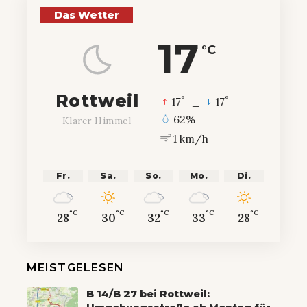
Das Wetter
17
°C
Rottweil
°
°
17
_
17
62%
Klarer Himmel
1 km/h
Fr.
Sa.
So.
Mo.
Di.
°C
°C
°C
°C
°C
28
30
32
33
28
MEISTGELESEN
B 14/B 27 bei Rottweil: