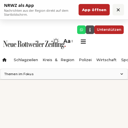
NRWZ als App
×
App öffnen
Nachrichten aus der Region direkt auf dem
Startbildschirm.
Unterstützen
Aa
Schlagzeilen
Kreis & Region
Polizei
Wirtschaft
Spo
Themen im Fokus
Landesgartenschau 2028
Science Center
Staatsmann: Theater & Denken
Ferienzauber '26
Testturm
Neckarline
Gäubahn