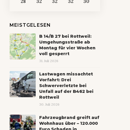
28
32
32
32
30
MEISTGELESEN
B 14/B 27 bei Rottweil:
Umgehungsstraße ab
Montag für vier Wochen
voll gesperrt
31. Juli 2026
Lastwagen missachtet
Vorfahrt: Drei
Schwerverletzte bei
Unfall auf der B462 bei
Rottweil
30. Juli 2026
Fahrzeugbrand greift auf
Wohnhaus über – 120.000
Euro Schaden in