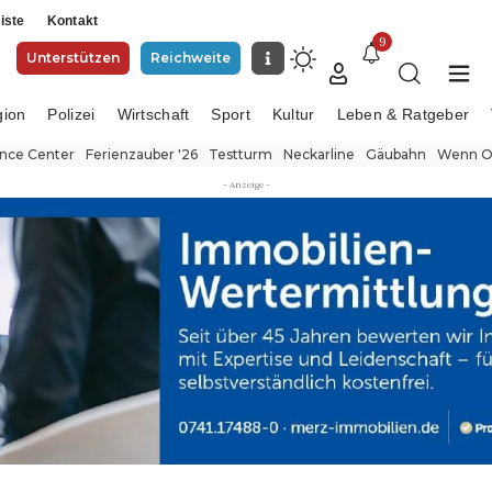
iste
Kontakt
9
Unterstützen
Reichweite
gion
Polizei
Wirtschaft
Sport
Kultur
Leben & Ratgeber
ence Center
Ferienzauber '26
Testturm
Neckarline
Gäubahn
Wenn Or
- Anzeige -