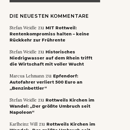
DIE NEUESTEN KOMMENTARE
zu
Stefan Weidle
MIT Rottweil:
Rentenkompromiss halten – keine
Rückkehr zur Frührente
zu
Stefan Weidle
Historisches
Niedrigwasser auf dem Rhein trifft
die Wirtschaft mit voller Wucht
zu
Marcus Lehmann
Epfendorf:
Autofahrer verliert 500 Euro an
„Benzinbettler“
zu
Stefan Weidle
Rottweils Kirchen im
Wandel: „Der größte Umbruch seit
Napoleon“
zu
Karlheinz Will
Rottweils Kirchen im