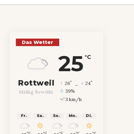
Das Wetter
25
°C
Rottweil
°
°
26
_
24
39%
Mäßig Bewölkt
3 km/h
Fr.
Sa.
So.
Mo.
Di.
°C
°C
°C
°C
°C