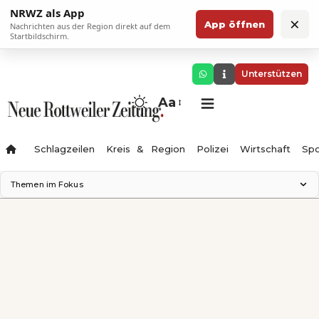
NRWZ als App
×
App öffnen
Nachrichten aus der Region direkt auf dem
Startbildschirm.
Unterstützen
Aa
Schlagzeilen
Kreis & Region
Polizei
Wirtschaft
Spo
Themen im Fokus
Landesgartenschau 2028
Science Center
Staatsmann: Theater & Denken
Ferienzauber '26
Testturm
Neckarline
Gäubahn