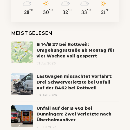
°C
°C
°C
°C
°C
28
30
32
33
21
MEISTGELESEN
B 14/B 27 bei Rottweil:
Umgehungsstraße ab Montag für
vier Wochen voll gesperrt
31. Juli 2026
Lastwagen missachtet Vorfahrt:
Drei Schwerverletzte bei Unfall
auf der B462 bei Rottweil
30. Juli 2026
Unfall auf der B 462 bei
Dunningen: Zwei Verletzte nach
Überholmanöver
23. Juli 2026