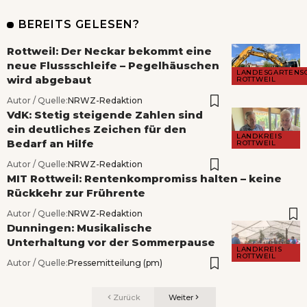
BEREITS GELESEN?
Rottweil: Der Neckar bekommt eine
neue Flussschleife – Pegelhäuschen
LANDESGARTENS
wird abgebaut
ROTTWEIL
Autor / Quelle:
NRWZ-Redaktion
VdK: Stetig steigende Zahlen sind
ein deutliches Zeichen für den
LANDKREIS
Bedarf an Hilfe
ROTTWEIL
Autor / Quelle:
NRWZ-Redaktion
MIT Rottweil: Rentenkompromiss halten – keine
Rückkehr zur Frührente
Autor / Quelle:
NRWZ-Redaktion
Dunningen: Musikalische
Unterhaltung vor der Sommerpause
LANDKREIS
ROTTWEIL
Autor / Quelle:
Pressemitteilung (pm)
Zurück
Weiter