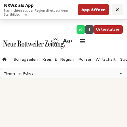
NRWZ als App
×
App öffnen
Nachrichten aus der Region direkt auf dem
Startbildschirm.
Unterstützen
Aa
Schlagzeilen
Kreis & Region
Polizei
Wirtschaft
Spo
Themen im Fokus
Landesgartenschau 2028
Science Center
Staatsmann: Theater & Denken
Ferienzauber '26
Testturm
Neckarline
Gäubahn