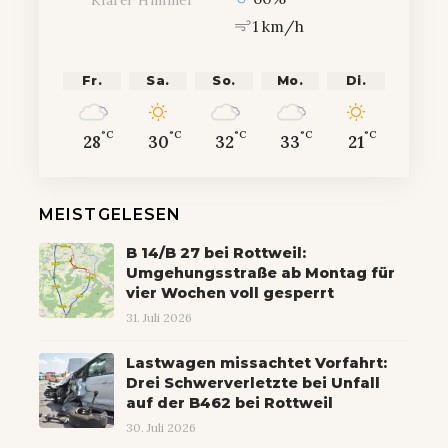
1 km/h
Fr.
Sa.
So.
Mo.
Di.
°C
°C
°C
°C
°C
28
30
32
33
21
MEISTGELESEN
B 14/B 27 bei Rottweil:
Umgehungsstraße ab Montag für
vier Wochen voll gesperrt
31. Juli 2026
Lastwagen missachtet Vorfahrt:
Drei Schwerverletzte bei Unfall
auf der B462 bei Rottweil
30. Juli 2026