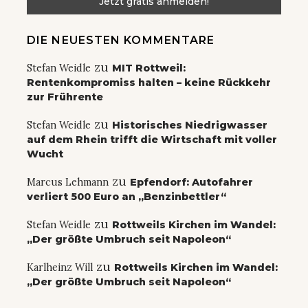
DIE NEUESTEN KOMMENTARE
zu
Stefan Weidle
MIT Rottweil:
Rentenkompromiss halten – keine Rückkehr
zur Frührente
zu
Stefan Weidle
Historisches Niedrigwasser
auf dem Rhein trifft die Wirtschaft mit voller
Wucht
zu
Marcus Lehmann
Epfendorf: Autofahrer
verliert 500 Euro an „Benzinbettler“
zu
Stefan Weidle
Rottweils Kirchen im Wandel:
„Der größte Umbruch seit Napoleon“
zu
Karlheinz Will
Rottweils Kirchen im Wandel:
„Der größte Umbruch seit Napoleon“