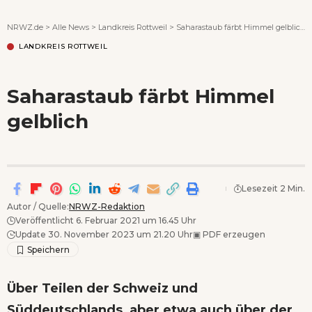
Wenn Orte erzählen ...
NRWZ.de
>
Alle News
>
Landkreis Rottweil
>
Saharastaub färbt Himmel gelblich
LANDKREIS ROTTWEIL
Saharastaub färbt Himmel
gelblich
Lesezeit 2 Min.
Autor / Quelle:
NRWZ-Redaktion
Veröffentlicht 6. Februar 2021 um 16.45 Uhr
Update 30. November 2023 um 21.20 Uhr
▣
PDF erzeugen
Über Teilen der Schweiz und
Süddeutschlands, aber etwa auch über der