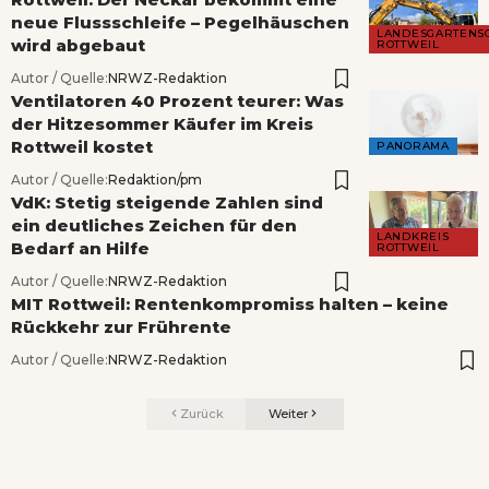
neue Flussschleife – Pegelhäuschen
LANDESGARTENS
wird abgebaut
ROTTWEIL
Autor / Quelle:
NRWZ-Redaktion
Ventilatoren 40 Prozent teurer: Was
der Hitzesommer Käufer im Kreis
Rottweil kostet
PANORAMA
Autor / Quelle:
Redaktion/pm
VdK: Stetig steigende Zahlen sind
ein deutliches Zeichen für den
LANDKREIS
Bedarf an Hilfe
ROTTWEIL
Autor / Quelle:
NRWZ-Redaktion
MIT Rottweil: Rentenkompromiss halten – keine
Rückkehr zur Frührente
Autor / Quelle:
NRWZ-Redaktion
Zurück
Weiter