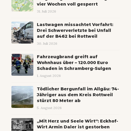
vier Wochen voll gesperrt
31. Juli 2026
Lastwagen missachtet Vorfahrt:
Drei Schwerverletzte bei Unfall
auf der B462 bei Rottweil
30. Juli 2026
Fahrzeugbrand greift auf
Wohnhaus über – 120.000 Euro
Schaden in Schramberg-Sulgen
1. August 2026
Tödlicher Bergunfall im Allgäu: 74-
Jähriger aus dem Kreis Rottweil
stürzt 80 Meter ab
5. August 2026
„Mit Herz und Seele Wirt“: Eckhof-
Wirt Armin Daler ist gestorben