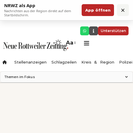
NRWZ als App
×
App öffnen
Nachrichten aus der Region direkt auf dem
Startbildschirm.
Unterstützen
Aa
Stellenanzeigen
Schlagzeilen
Kreis & Region
Polizei
Themen im Fokus
Landesgartenschau 2028
Zimmertheater Rottweil
Science Center
Ferienzauber '26
Testturm
Neckarline
Gäubahn