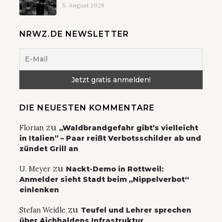
5. August 2026
NRWZ.DE NEWSLETTER
DIE NEUESTEN KOMMENTARE
zu
Florian
„Waldbrandgefahr gibt’s vielleicht
in Italien” – Paar reißt Verbotsschilder ab und
zündet Grill an
zu
U. Meyer
Nackt-Demo in Rottweil:
Anmelder sieht Stadt beim „Nippelverbot“
einlenken
zu
Stefan Weidle
Teufel und Lehrer sprechen
über Aichhaldens Infrastruktur