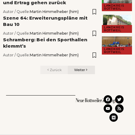
und Ertrag gehen zurück
LANDKREIS
ROTTWEIL
Autor / Quelle:
Martin Himmelheber (him)
Szene 64: Erweiterungspläne mit
Bau 10
LANDKREIS
ROTTWEIL
Autor / Quelle:
Martin Himmelheber (him)
Schramberg: Bei den Sporthallen
klemmt’s
LANDKREIS
ROTTWEIL
Autor / Quelle:
Martin Himmelheber (him)
Zurück
Weiter