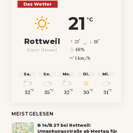
Das Wetter
21
°C
Rottweil
°
°
21
_
18
48%
Klarer Himmel
1 km/h
Sa.
So.
Mo.
Di.
Mi.
°C
°C
°C
°C
°C
32
35
32
30
31
MEISTGELESEN
B 14/B 27 bei Rottweil:
Umgehungsstraße ab Montag für