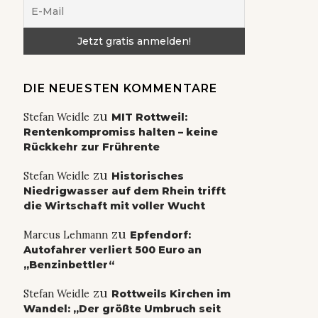
DIE NEUESTEN KOMMENTARE
zu
Stefan Weidle
MIT Rottweil:
Rentenkompromiss halten – keine
Rückkehr zur Frührente
zu
Stefan Weidle
Historisches
Niedrigwasser auf dem Rhein trifft
die Wirtschaft mit voller Wucht
zu
Marcus Lehmann
Epfendorf:
Autofahrer verliert 500 Euro an
„Benzinbettler“
zu
Stefan Weidle
Rottweils Kirchen im
Wandel: „Der größte Umbruch seit