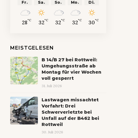
Fr.
Sa.
So.
Mo.
Di.
°C
°C
°C
°C
°C
28
32
32
32
30
MEISTGELESEN
B 14/B 27 bei Rottweil:
Umgehungsstraße ab
Montag für vier Wochen
voll gesperrt
31. Juli 2026
Lastwagen missachtet
Vorfahrt: Drei
Schwerverletzte bei
Unfall auf der B462 bei
Rottweil
30. Juli 2026