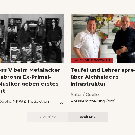
LANDKREIS ROTTWEIL
ess V beim Metalacker
Teufel und Lehrer spr
nbronn: Ex-Primal-
über Aichhaldens
Musiker geben erstes
Infrastruktur
rt
Autor / Quelle:
Pressemitteilung (pm)
Quelle:
NRWZ-Redaktion
Zurück
Weiter