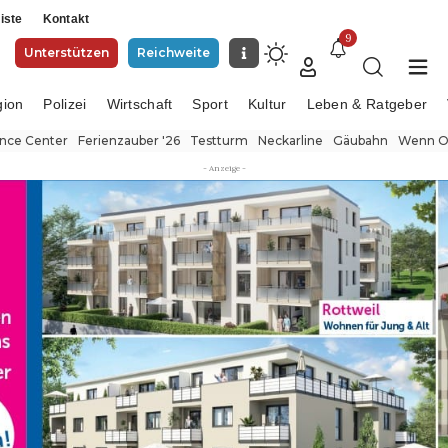
iste
Kontakt
9
Unterstützen
Reichweite
gion
Polizei
Wirtschaft
Sport
Kultur
Leben & Ratgeber
ence Center
Ferienzauber '26
Testturm
Neckarline
Gäubahn
Wenn Or
- Anzeige -