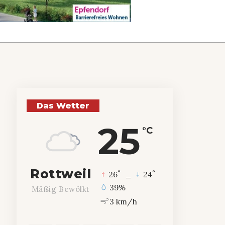
Das Wetter
25
°C
Rottweil
°
°
26
_
24
39%
Mäßig Bewölkt
3 km/h