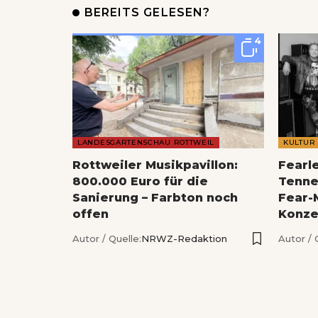
BEREITS GELESEN?
4
LANDESGARTENSCHAU ROTTWEIL
KULTUR
Rottweiler Musikpavillon:
Fearl
800.000 Euro für die
Tenne
Sanierung – Farbton noch
Fear-
offen
Konze
Autor / Quelle:
NRWZ-Redaktion
Autor / 