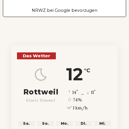
NRWZ bei Google bevorzugen
Das Wetter
12
°C
Rottweil
°
°
14
_
11
74%
Klarer Himmel
1 km/h
Sa.
So.
Mo.
Di.
Mi.