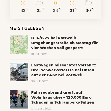
°C
°C
°C
°C
°C
32
35
33
31
30
MEISTGELESEN
B 14/B 27 bei Rottweil:
Umgehungsstraße ab Montag für
vier Wochen voll gesperrt
31. Juli 2026
Lastwagen missachtet Vorfahrt:
Drei Schwerverletzte bei Unfall
auf der B462 bei Rottweil
30. Juli 2026
Fahrzeugbrand greift auf
Wohnhaus über – 120.000 Euro
Schaden in Schramberg-Sulgen
1. August 2026