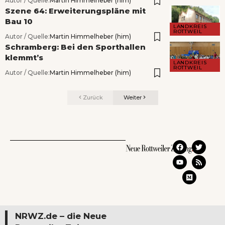
Autor / Quelle:
Martin Himmelheber (him)
Szene 64: Erweiterungspläne mit
Bau 10
LANDKREIS
ROTTWEIL
Autor / Quelle:
Martin Himmelheber (him)
Schramberg: Bei den Sporthallen
klemmt’s
LANDKREIS
ROTTWEIL
Autor / Quelle:
Martin Himmelheber (him)
Zurück
Weiter
NRWZ.de – die Neue