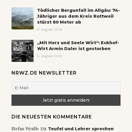
Tödlicher Bergunfall im Allgäu: 74-
Jähriger aus dem Kreis Rottweil
stürzt 80 Meter ab
5. August 2026
„Mit Herz und Seele Wirt“: Eckhof-
Wirt Armin Daler ist gestorben
5. August 2026
NRWZ.DE NEWSLETTER
DIE NEUESTEN KOMMENTARE
zu
Stefan Weidle
Teufel und Lehrer sprechen