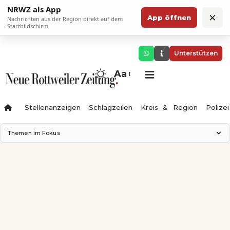
NRWZ als App
×
App öffnen
Nachrichten aus der Region direkt auf dem
Startbildschirm.
Unterstützen
Aa
Stellenanzeigen
Schlagzeilen
Kreis & Region
Polizei
Themen im Fokus
Landesgartenschau 2028
Zimmertheater Rottweil
Science Center
Ferienzauber '26
Testturm
Neckarline
Gäubahn