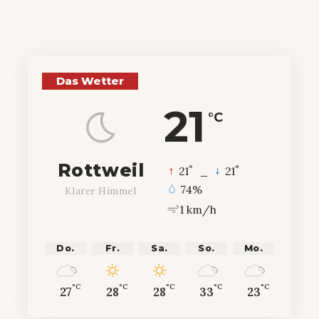
Das Wetter
21
°C
Rottweil
°
°
21
_
21
74%
Klarer Himmel
1 km/h
Do.
Fr.
Sa.
So.
Mo.
°C
°C
°C
°C
°C
27
28
28
33
23