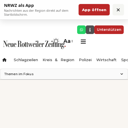
NRWZ als App
×
App öffnen
Nachrichten aus der Region direkt auf dem
Startbildschirm.
Unterstützen
Aa
Schlagzeilen
Kreis & Region
Polizei
Wirtschaft
Spo
Themen im Fokus
Landesgartenschau 2028
Science Center
Staatsmann: Theater & Denken
Ferienzauber '26
Testturm
Neckarline
Gäubahn