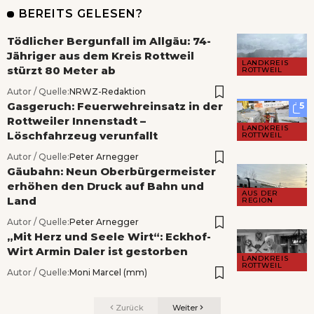
BEREITS GELESEN?
Tödlicher Bergunfall im Allgäu: 74-
Jähriger aus dem Kreis Rottweil
LANDKREIS
stürzt 80 Meter ab
ROTTWEIL
Autor / Quelle:
NRWZ-Redaktion
Gasgeruch: Feuerwehreinsatz in der
5
Rottweiler Innenstadt –
LANDKREIS
Löschfahrzeug verunfallt
ROTTWEIL
Autor / Quelle:
Peter Arnegger
Gäubahn: Neun Oberbürgermeister
erhöhen den Druck auf Bahn und
AUS DER
Land
REGION
Autor / Quelle:
Peter Arnegger
„Mit Herz und Seele Wirt“: Eckhof-
Wirt Armin Daler ist gestorben
LANDKREIS
ROTTWEIL
Autor / Quelle:
Moni Marcel (mm)
Zurück
Weiter