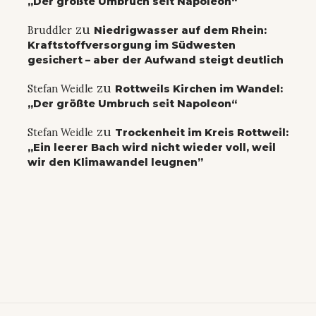
„Der größte Umbruch seit Napoleon“
zu
Bruddler
Niedrigwasser auf dem Rhein:
Kraftstoffversorgung im Südwesten
gesichert – aber der Aufwand steigt deutlich
zu
Stefan Weidle
Rottweils Kirchen im Wandel:
„Der größte Umbruch seit Napoleon“
zu
Stefan Weidle
Trockenheit im Kreis Rottweil:
„Ein leerer Bach wird nicht wieder voll, weil
wir den Klimawandel leugnen”