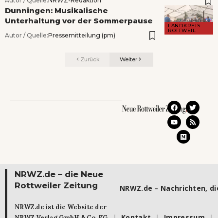
Autor / Quelle:
NRWZ-Redaktion
Dunningen: Musikalische
Unterhaltung vor der Sommerpause
LANDKREIS
ROTTWEIL
Autor / Quelle:
Pressemitteilung (pm)
Zurück
Weiter
NRWZ.de – die Neue
Rottweiler Zeitung
NRWZ.de – Nachrichten, die
NRWZ.de ist die Website der
Kontakt
Impressum
NRWZ Verlag GmbH & Co. KG.