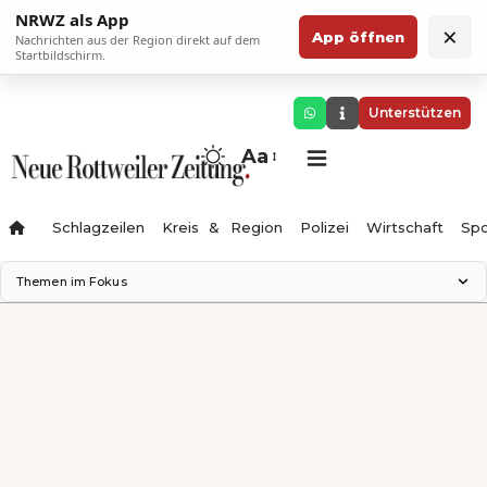
NRWZ als App
×
App öffnen
Nachrichten aus der Region direkt auf dem
Startbildschirm.
Unterstützen
Aa
Schlagzeilen
Kreis & Region
Polizei
Wirtschaft
Spo
Themen im Fokus
Landesgartenschau 2028
Science Center
Staatsmann: Theater & Denken
Ferienzauber '26
Testturm
Neckarline
Gäubahn