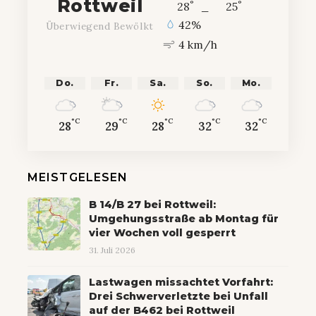
Rottweil
°
°
28
_
25
42%
Überwiegend Bewölkt
4 km/h
Do.
Fr.
Sa.
So.
Mo.
°C
°C
°C
°C
°C
28
29
28
32
32
MEISTGELESEN
B 14/B 27 bei Rottweil:
Umgehungsstraße ab Montag für
vier Wochen voll gesperrt
31. Juli 2026
Lastwagen missachtet Vorfahrt:
Drei Schwerverletzte bei Unfall
auf der B462 bei Rottweil