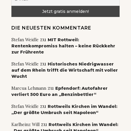
DIE NEUESTEN KOMMENTARE
zu
Stefan Weidle
MIT Rottweil:
Rentenkompromiss halten – keine Rückkehr
zur Frührente
zu
Stefan Weidle
Historisches Niedrigwasser
auf dem Rhein trifft die Wirtschaft mit voller
Wucht
zu
Marcus Lehmann
Epfendorf: Autofahrer
verliert 500 Euro an „Benzinbettler“
zu
Stefan Weidle
Rottweils Kirchen im Wandel:
„Der größte Umbruch seit Napoleon“
zu
Karlheinz Will
Rottweils Kirchen im Wandel:
„Der größte Umbruch seit Napoleon“