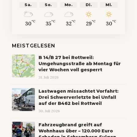
Sa.
So.
Mo.
Di.
Mi.
°C
°C
°C
°C
°C
30
35
32
29
30
MEISTGELESEN
B 14/B 27 bei Rottweil:
Umgehungsstraße ab Montag für
vier Wochen voll gesperrt
31. Juli 2026
Lastwagen missachtet Vorfahrt:
Drei Schwerverletzte bei Unfall
auf der B462 bei Rottweil
30. Juli 2026
Fahrzeugbrand greift auf
Wohnhaus über – 120.000 Euro
Schaden in Schramberg-Sulgen