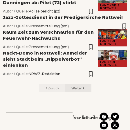
Dunningen ab: Pilot (72) stirbt
LANDKREIS
ROTTWEIL
Autor / Quelle:
Polizeibericht (pz)
Jazz-Gottesdienst in der Predigerkirche Rottweil
Autor / Quelle:
Pressemitteilung (pm)
Kaum Zeit zum Verschnaufen für den
Feuerwehr-Nachwuchs
LANDKREIS
ROTTWEIL
Autor / Quelle:
Pressemitteilung (pm)
Nackt-Demo in Rottweil: Anmelder
sieht Stadt beim „Nippelverbot“
LANDKREIS
einlenken
ROTTWEIL
Autor / Quelle:
NRWZ-Redaktion
Zurück
Weiter