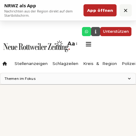
NRWZ als App
×
App öffnen
Nachrichten aus der Region direkt auf dem
Startbildschirm.
Unterstützen
Aa
Stellenanzeigen
Schlagzeilen
Kreis & Region
Polizei
Themen im Fokus
Landesgartenschau 2028
Zimmertheater Rottweil
Science Center
Ferienzauber '26
Testturm
Neckarline
Gäubahn