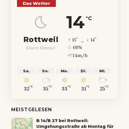
Das Wetter
14
°C
Rottweil
°
°
15
_
14
68%
Klarer Himmel
1 km/h
Sa.
So.
Mo.
Di.
Mi.
°C
°C
°C
°C
°C
32
35
33
31
25
MEISTGELESEN
B 14/B 27 bei Rottweil:
Umgehungsstraße ab Montag für