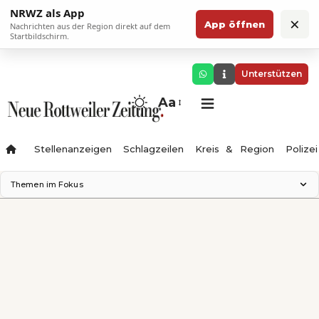
NRWZ als App
×
App öffnen
Nachrichten aus der Region direkt auf dem
Startbildschirm.
Unterstützen
Aa
Stellenanzeigen
Schlagzeilen
Kreis & Region
Polizei
Themen im Fokus
Landesgartenschau 2028
Zimmertheater Rottweil
Science Center
Ferienzauber '26
Testturm
Neckarline
Gäubahn