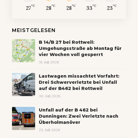
°C
°C
°C
°C
°C
27
28
28
33
23
MEISTGELESEN
B 14/B 27 bei Rottweil:
Umgehungsstraße ab Montag für
vier Wochen voll gesperrt
31. Juli 2026
Lastwagen missachtet Vorfahrt:
Drei Schwerverletzte bei Unfall
auf der B462 bei Rottweil
30. Juli 2026
Unfall auf der B 462 bei
Dunningen: Zwei Verletzte nach
Überholmanöver
23. Juli 2026