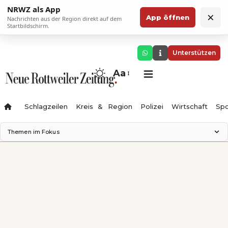
NRWZ als App
×
App öffnen
Nachrichten aus der Region direkt auf dem
Startbildschirm.
Unterstützen
Aa
Schlagzeilen
Kreis & Region
Polizei
Wirtschaft
Spo
Themen im Fokus
Landesgartenschau 2028
Science Center
Staatsmann: Theater & Denken
Ferienzauber '26
Testturm
Neckarline
Gäubahn