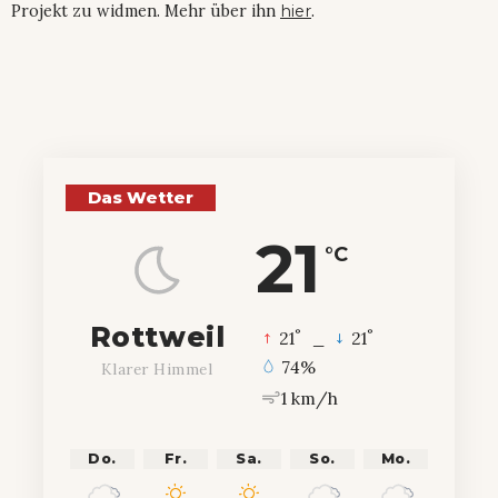
Projekt zu widmen. Mehr über ihn
hier
.
Das Wetter
21
°C
Rottweil
°
°
21
_
21
74%
Klarer Himmel
1 km/h
Do.
Fr.
Sa.
So.
Mo.