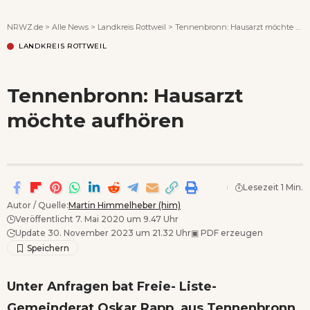
Wenn Orte erzählen ...
NRWZ.de
>
Alle News
>
Landkreis Rottweil
>
Tennenbronn: Hausarzt möchte aufhören
LANDKREIS ROTTWEIL
Tennenbronn: Hausarzt
möchte aufhören
Lesezeit 1 Min.
Autor / Quelle:
Martin Himmelheber (him)
Veröffentlicht 7. Mai 2020 um 9.47 Uhr
Update 30. November 2023 um 21.32 Uhr
▣
PDF erzeugen
Unter Anfragen bat Freie- Liste-
Gemeinderat Oskar Rapp aus Tennenbronn