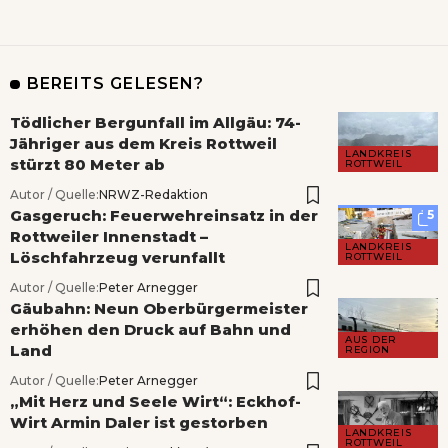
BEREITS GELESEN?
Tödlicher Bergunfall im Allgäu: 74-
Jähriger aus dem Kreis Rottweil
LANDKREIS
stürzt 80 Meter ab
ROTTWEIL
Autor / Quelle:
NRWZ-Redaktion
Gasgeruch: Feuerwehreinsatz in der
5
Rottweiler Innenstadt –
LANDKREIS
Löschfahrzeug verunfallt
ROTTWEIL
Autor / Quelle:
Peter Arnegger
Gäubahn: Neun Oberbürgermeister
erhöhen den Druck auf Bahn und
AUS DER
Land
REGION
Autor / Quelle:
Peter Arnegger
„Mit Herz und Seele Wirt“: Eckhof-
Wirt Armin Daler ist gestorben
LANDKREIS
ROTTWEIL