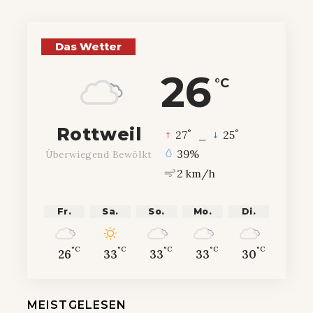
Das Wetter
26
°C
Rottweil
°
°
27
_
25
39%
Überwiegend Bewölkt
2 km/h
Fr.
Sa.
So.
Mo.
Di.
°C
°C
°C
°C
°C
26
33
33
33
30
MEISTGELESEN