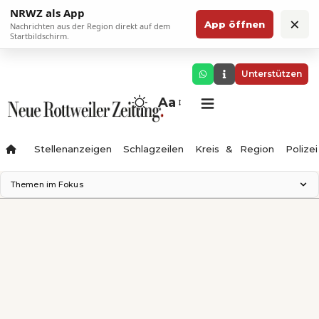
NRWZ als App
×
App öffnen
Nachrichten aus der Region direkt auf dem
Startbildschirm.
Unterstützen
Aa
Stellenanzeigen
Schlagzeilen
Kreis & Region
Polizei
Themen im Fokus
Landesgartenschau 2028
Zimmertheater Rottweil
Science Center
Ferienzauber '26
Testturm
Neckarline
Gäubahn