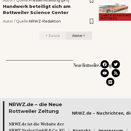
Autor / Quelle:
Pressemitteilung (pm)
Handwerk beteiligt sich am
Rottweiler Science Center
LANDESGARTENS
ROTTWEIL
Autor / Quelle:
NRWZ-Redaktion
Zurück
Weiter
NRWZ.de – die Neue
Rottweiler Zeitung
NRWZ.de – Nachrichten, die
NRWZ.de ist die Website der
Kontakt
Impressum
NRWZ Verlag GmbH & Co. KG.