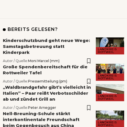
BEREITS GELESEN?
Kinderschutzbund geht neue Wege:
Samstagsbetreuung statt
LANDKREIS
Kinderpark
ROTTWEIL
Autor / Quelle:
Moni Marcel (mm)
Große Spendenbereitschaft für die
Rottweiler Tafel
LANDKREIS
ROTTWEIL
Autor / Quelle:
Pressemitteilung (pm)
„Waldbrandgefahr gibt’s vielleicht in
Italien” – Paar reißt Verbotsschilder
LANDKREIS
ab und zündet Grill an
ROTTWEIL
Autor / Quelle:
Peter Arnegger
Nell-Breuning-Schule stärkt
interkontinentale Freundschaft
LANDKREIS
beim Gegenbesuch aus China
ROTTWEIL