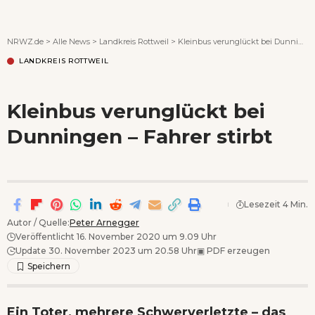
Wenn Orte erzählen ...
NRWZ.de
>
Alle News
>
Landkreis Rottweil
>
Kleinbus verunglückt bei Dunningen – Fahrer stirbt
LANDKREIS ROTTWEIL
Kleinbus verunglückt bei
Dunningen – Fahrer stirbt
Lesezeit 4 Min.
Autor / Quelle:
Peter Arnegger
Veröffentlicht 16. November 2020 um 9.09 Uhr
Update 30. November 2023 um 20.58 Uhr
▣
PDF erzeugen
Ein Toter, mehrere Schwerverletzte – das