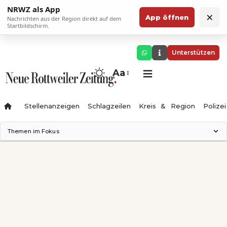
NRWZ als App
×
App öffnen
Nachrichten aus der Region direkt auf dem
Startbildschirm.
Unterstützen
Aa
Stellenanzeigen
Schlagzeilen
Kreis & Region
Polizei
Themen im Fokus
Landesgartenschau 2028
Zimmertheater Rottweil
Science Center
Ferienzauber '26
Testturm
Neckarline
Gäubahn