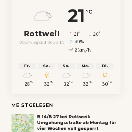
21
°C
Rottweil
°
°
21
_
20
49%
Überwiegend Bewölkt
2 km/h
Fr.
Sa.
So.
Mo.
Di.
°C
°C
°C
°C
°C
28
32
32
32
30
MEISTGELESEN
B 14/B 27 bei Rottweil:
Umgehungsstraße ab Montag für
vier Wochen voll gesperrt