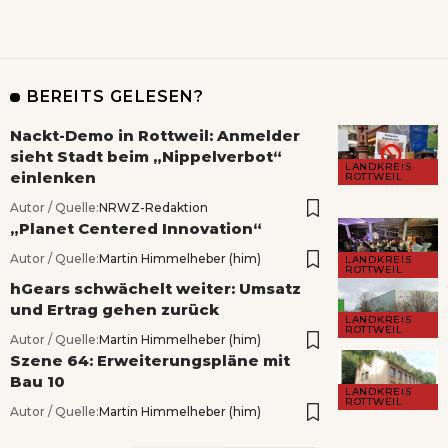
BEREITS GELESEN?
Nackt-Demo in Rottweil: Anmelder
sieht Stadt beim „Nippelverbot“
LANDKREIS
einlenken
ROTTWEIL
Autor / Quelle:
NRWZ-Redaktion
„Planet Centered Innovation“
Autor / Quelle:
Martin Himmelheber (him)
LANDKREIS
ROTTWEIL
hGears schwächelt weiter: Umsatz
und Ertrag gehen zurück
LANDKREIS
ROTTWEIL
Autor / Quelle:
Martin Himmelheber (him)
Szene 64: Erweiterungspläne mit
Bau 10
LANDKREIS
ROTTWEIL
Autor / Quelle:
Martin Himmelheber (him)