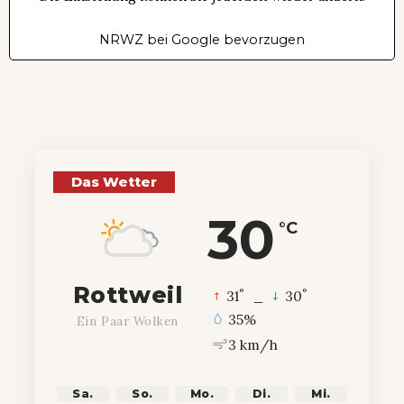
NRWZ bei Google bevorzugen
Das Wetter
30
°C
Rottweil
°
°
31
_
30
35%
Ein Paar Wolken
3 km/h
Sa.
So.
Mo.
Di.
Mi.