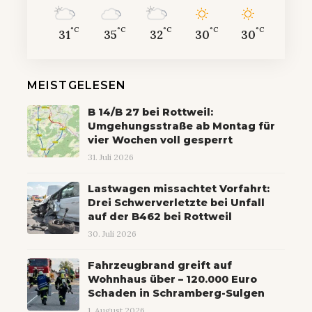
°C
°C
°C
°C
°C
31
35
32
30
30
MEISTGELESEN
B 14/B 27 bei Rottweil:
Umgehungsstraße ab Montag für
vier Wochen voll gesperrt
31. Juli 2026
Lastwagen missachtet Vorfahrt:
Drei Schwerverletzte bei Unfall
auf der B462 bei Rottweil
30. Juli 2026
Fahrzeugbrand greift auf
Wohnhaus über – 120.000 Euro
Schaden in Schramberg-Sulgen
1. August 2026