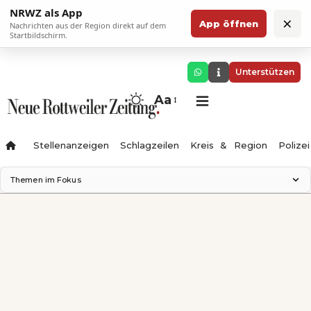
NRWZ als App
×
App öffnen
Nachrichten aus der Region direkt auf dem
Startbildschirm.
Unterstützen
Aa
Stellenanzeigen
Schlagzeilen
Kreis & Region
Polizei
Themen im Fokus
Landesgartenschau 2028
Zimmertheater Rottweil
Science Center
Ferienzauber '26
Testturm
Neckarline
Gäubahn