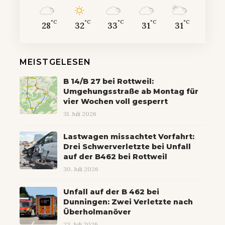
°C
°C
°C
°C
°C
28
32
33
31
31
MEISTGELESEN
B 14/B 27 bei Rottweil:
Umgehungsstraße ab Montag für
vier Wochen voll gesperrt
31. Juli 2026
Lastwagen missachtet Vorfahrt:
Drei Schwerverletzte bei Unfall
auf der B462 bei Rottweil
30. Juli 2026
Unfall auf der B 462 bei
Dunningen: Zwei Verletzte nach
Überholmanöver
23. Juli 2026