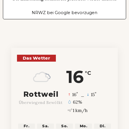
NRWZ bei Google bevorzugen
Das Wetter
16
°C
Rottweil
°
°
16
_
15
62%
Überwiegend Bewölkt
1 km/h
Fr.
Sa.
So.
Mo.
Di.