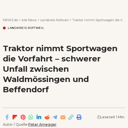
Wenn Orte erzählen ...
NRWZ.de
>
Alle News
>
Landkreis Rottweil
>
Traktor nimmt Sportwagen die Vorfahrt – schwerer Unfall zwischen Waldmössingen und Beffendorf
LANDKREIS ROTTWEIL
Traktor nimmt Sportwagen
die Vorfahrt – schwerer
Unfall zwischen
Waldmössingen und
Beffendorf
Lesezeit 1 Min.
Autor / Quelle:
Peter Arnegger