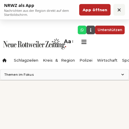
NRWZ als App
×
App öffnen
Nachrichten aus der Region direkt auf dem
Startbildschirm.
Unterstützen
Aa
Schlagzeilen
Kreis & Region
Polizei
Wirtschaft
Spo
Themen im Fokus
Landesgartenschau 2028
Science Center
Staatsmann: Theater & Denken
Ferienzauber '26
Testturm
Neckarline
Gäubahn