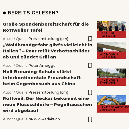
BEREITS GELESEN?
Große Spendenbereitschaft für die
Rottweiler Tafel
LANDKREIS
ROTTWEIL
Autor / Quelle:
Pressemitteilung (pm)
„Waldbrandgefahr gibt’s vielleicht in
Italien” – Paar reißt Verbotsschilder
LANDKREIS
ab und zündet Grill an
ROTTWEIL
Autor / Quelle:
Peter Arnegger
Nell-Breuning-Schule stärkt
interkontinentale Freundschaft
LANDKREIS
beim Gegenbesuch aus China
ROTTWEIL
Autor / Quelle:
Pressemitteilung (pm)
Rottweil: Der Neckar bekommt eine
neue Flussschleife – Pegelhäuschen
LANDESGARTENS
wird abgebaut
ROTTWEIL
Autor / Quelle:
NRWZ-Redaktion