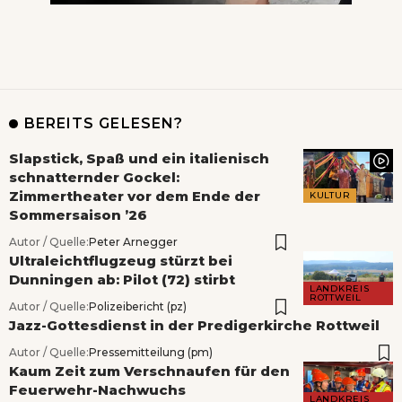
BEREITS GELESEN?
Slapstick, Spaß und ein italienisch
schnatternder Gockel:
Zimmertheater vor dem Ende der
KULTUR
Sommersaison ’26
Autor / Quelle:
Peter Arnegger
Ultraleichtflugzeug stürzt bei
Dunningen ab: Pilot (72) stirbt
LANDKREIS
ROTTWEIL
Autor / Quelle:
Polizeibericht (pz)
Jazz-Gottesdienst in der Predigerkirche Rottweil
Autor / Quelle:
Pressemitteilung (pm)
Kaum Zeit zum Verschnaufen für den
Feuerwehr-Nachwuchs
LANDKREIS