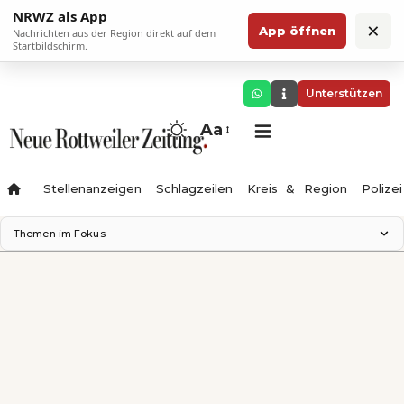
NRWZ als App
×
App öffnen
Nachrichten aus der Region direkt auf dem
Startbildschirm.
Unterstützen
Aa
Stellenanzeigen
Schlagzeilen
Kreis & Region
Polizei
Themen im Fokus
Landesgartenschau 2028
Zimmertheater Rottweil
Science Center
Ferienzauber '26
Testturm
Neckarline
Gäubahn