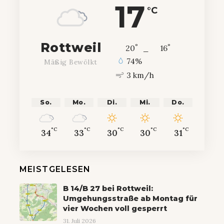
17
°C
Rottweil
°
°
20
_
16
74%
Mäßig Bewölkt
3 km/h
So.
Mo.
Di.
Mi.
Do.
°C
°C
°C
°C
°C
34
33
30
30
31
MEISTGELESEN
B 14/B 27 bei Rottweil:
Umgehungsstraße ab Montag für
vier Wochen voll gesperrt
31. Juli 2026