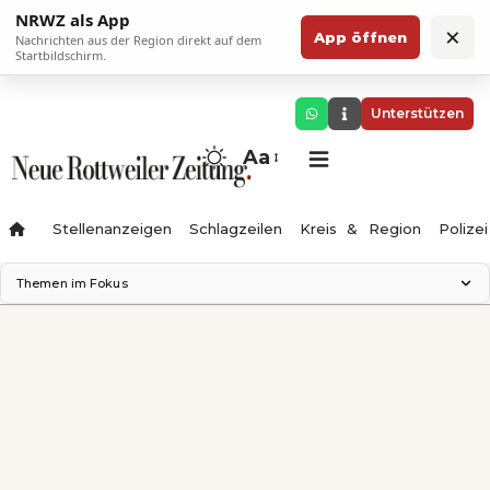
NRWZ als App
×
App öffnen
Nachrichten aus der Region direkt auf dem
Startbildschirm.
Unterstützen
Aa
Stellenanzeigen
Schlagzeilen
Kreis & Region
Polizei
Themen im Fokus
Landesgartenschau 2028
Zimmertheater Rottweil
Science Center
Ferienzauber '26
Testturm
Neckarline
Gäubahn