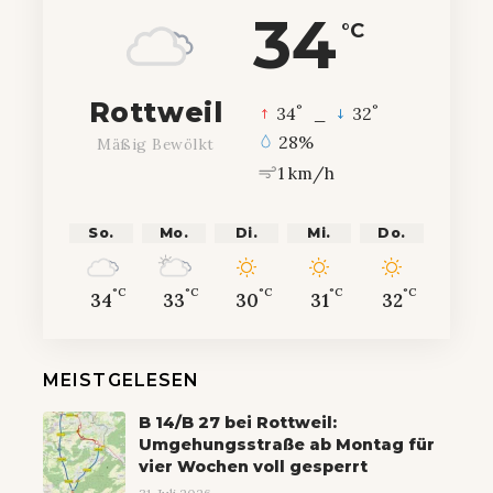
34
°C
Rottweil
°
°
34
_
32
28%
Mäßig Bewölkt
1 km/h
So.
Mo.
Di.
Mi.
Do.
°C
°C
°C
°C
°C
34
33
30
31
32
MEISTGELESEN
B 14/B 27 bei Rottweil:
Umgehungsstraße ab Montag für
vier Wochen voll gesperrt