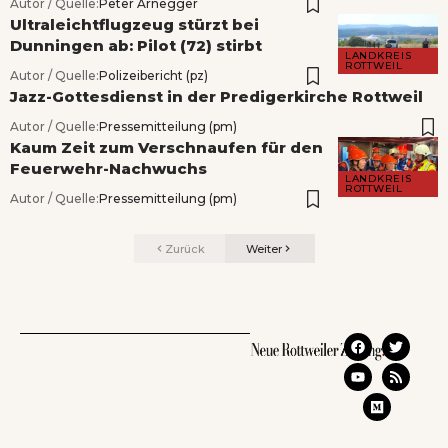
Autor / Quelle:
Peter Arnegger
Ultraleichtflugzeug stürzt bei
Dunningen ab: Pilot (72) stirbt
LANDKREIS
ROTTWEIL
Autor / Quelle:
Polizeibericht (pz)
Jazz-Gottesdienst in der Predigerkirche Rottweil
Autor / Quelle:
Pressemitteilung (pm)
Kaum Zeit zum Verschnaufen für den
Feuerwehr-Nachwuchs
LANDKREIS
ROTTWEIL
Autor / Quelle:
Pressemitteilung (pm)
Zurück
Weiter