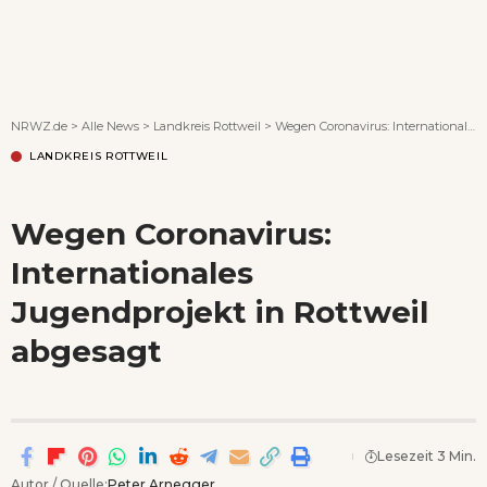
Wenn Orte erzählen ...
NRWZ.de
>
Alle News
>
Landkreis Rottweil
>
Wegen Coronavirus: Internationales Jugendprojekt in Rottweil abgesagt
LANDKREIS ROTTWEIL
Wegen Coronavirus:
Internationales
Jugendprojekt in Rottweil
abgesagt
Lesezeit 3 Min.
Autor / Quelle:
Peter Arnegger