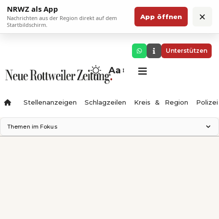
NRWZ als App
×
App öffnen
Nachrichten aus der Region direkt auf dem
Startbildschirm.
Unterstützen
Aa
Stellenanzeigen
Schlagzeilen
Kreis & Region
Polizei
Themen im Fokus
Landesgartenschau 2028
Zimmertheater Rottweil
Science Center
Ferienzauber '26
Testturm
Neckarline
Gäubahn