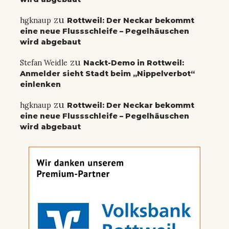
zu
hgknaup
Rottweil: Der Neckar bekommt
eine neue Flussschleife – Pegelhäuschen
wird abgebaut
zu
Stefan Weidle
Nackt-Demo in Rottweil:
Anmelder sieht Stadt beim „Nippelverbot“
einlenken
zu
hgknaup
Rottweil: Der Neckar bekommt
eine neue Flussschleife – Pegelhäuschen
wird abgebaut