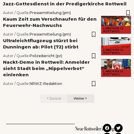
Jazz-Gottesdienst in der Predigerkirche Rottweil
Autor / Quelle:
Pressemitteilung (pm)
Kaum Zeit zum Verschnaufen für den
Feuerwehr-Nachwuchs
LANDKREIS
ROTTWEIL
Autor / Quelle:
Pressemitteilung (pm)
Ultraleichtflugzeug stürzt bei
Dunningen ab: Pilot (72) stirbt
LANDKREIS
ROTTWEIL
Autor / Quelle:
Polizeibericht (pz)
Nackt-Demo in Rottweil: Anmelder
sieht Stadt beim „Nippelverbot“
LANDKREIS
einlenken
ROTTWEIL
Autor / Quelle:
NRWZ-Redaktion
Zurück
Weiter