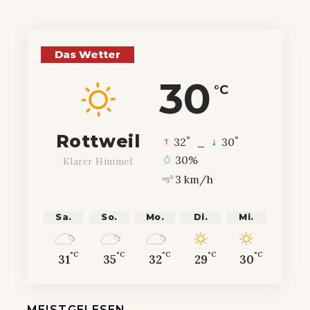
Das Wetter
30
°C
Rottweil
°
°
32
_
30
30%
Klarer Himmel
3 km/h
Sa.
So.
Mo.
Di.
Mi.
°C
°C
°C
°C
°C
31
35
32
29
30
MEISTGELESEN