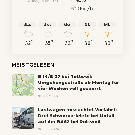
Mäßig Bewölkt
3 km/h
Sa.
So.
Mo.
Di.
Mi.
°C
°C
°C
°C
°C
32
35
32
30
30
MEISTGELESEN
B 14/B 27 bei Rottweil:
Umgehungsstraße ab Montag für
vier Wochen voll gesperrt
31. Juli 2026
Lastwagen missachtet Vorfahrt:
Drei Schwerverletzte bei Unfall
auf der B462 bei Rottweil
30. Juli 2026