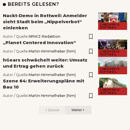
BEREITS GELESEN?
Nackt-Demo in Rottweil: Anmelder
sieht Stadt beim „Nippelverbot“
LANDKREIS
einlenken
ROTTWEIL
Autor / Quelle:
NRWZ-Redaktion
„Planet Centered Innovation“
Autor / Quelle:
Martin Himmelheber (him)
LANDKREIS
ROTTWEIL
hGears schwächelt weiter: Umsatz
und Ertrag gehen zurück
LANDKREIS
ROTTWEIL
Autor / Quelle:
Martin Himmelheber (him)
Szene 64: Erweiterungspläne mit
Bau 10
LANDKREIS
ROTTWEIL
Autor / Quelle:
Martin Himmelheber (him)
Zurück
Weiter