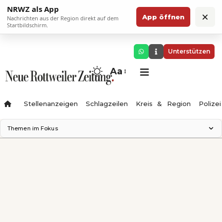
NRWZ als App
×
App öffnen
Nachrichten aus der Region direkt auf dem
Startbildschirm.
Unterstützen
Aa
Stellenanzeigen
Schlagzeilen
Kreis & Region
Polizei
Themen im Fokus
Landesgartenschau 2028
Zimmertheater Rottweil
Science Center
Ferienzauber '26
Testturm
Neckarline
Gäubahn