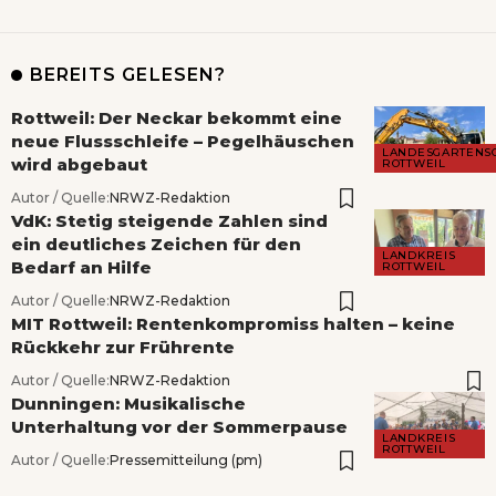
BEREITS GELESEN?
Rottweil: Der Neckar bekommt eine
neue Flussschleife – Pegelhäuschen
LANDESGARTENS
wird abgebaut
ROTTWEIL
Autor / Quelle:
NRWZ-Redaktion
VdK: Stetig steigende Zahlen sind
ein deutliches Zeichen für den
LANDKREIS
Bedarf an Hilfe
ROTTWEIL
Autor / Quelle:
NRWZ-Redaktion
MIT Rottweil: Rentenkompromiss halten – keine
Rückkehr zur Frührente
Autor / Quelle:
NRWZ-Redaktion
Dunningen: Musikalische
Unterhaltung vor der Sommerpause
LANDKREIS
ROTTWEIL
Autor / Quelle:
Pressemitteilung (pm)