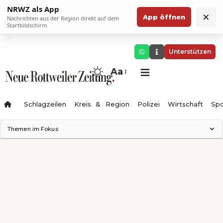
NRWZ als App
×
App öffnen
Nachrichten aus der Region direkt auf dem
Startbildschirm.
Unterstützen
Aa
Schlagzeilen
Kreis & Region
Polizei
Wirtschaft
Spo
Themen im Fokus
Landesgartenschau 2028
Science Center
Staatsmann: Theater & Denken
Ferienzauber '26
Testturm
Neckarline
Gäubahn