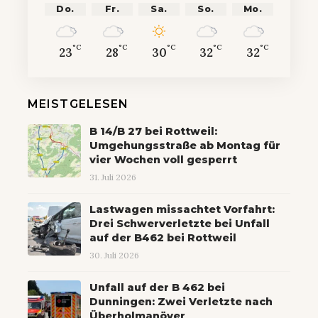
Do.
Fr.
Sa.
So.
Mo.
°C
°C
°C
°C
°C
23
28
30
32
32
MEISTGELESEN
B 14/B 27 bei Rottweil:
Umgehungsstraße ab Montag für
vier Wochen voll gesperrt
31. Juli 2026
Lastwagen missachtet Vorfahrt:
Drei Schwerverletzte bei Unfall
auf der B462 bei Rottweil
30. Juli 2026
Unfall auf der B 462 bei
Dunningen: Zwei Verletzte nach
Überholmanöver