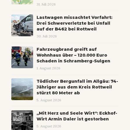
31. Juli 2026
Lastwagen missachtet Vorfahrt:
Drei Schwerverletzte bei Unfall
auf der B462 bei Rottweil
30. Juli 2026
Fahrzeugbrand greift auf
Wohnhaus über – 120.000 Euro
Schaden in Schramberg-Sulgen
1. August 2026
Tödlicher Bergunfall im Allgäu: 74-
Jähriger aus dem Kreis Rottweil
stürzt 80 Meter ab
5. August 2026
„Mit Herz und Seele Wirt“: Eckhof-
Wirt Armin Daler ist gestorben
5. August 2026