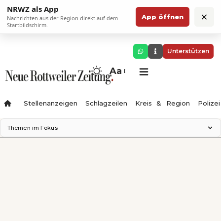
NRWZ als App
×
App öffnen
Nachrichten aus der Region direkt auf dem
Startbildschirm.
Unterstützen
Aa
Stellenanzeigen
Schlagzeilen
Kreis & Region
Polizei
Themen im Fokus
Landesgartenschau 2028
Zimmertheater Rottweil
Science Center
Ferienzauber '26
Testturm
Neckarline
Gäubahn