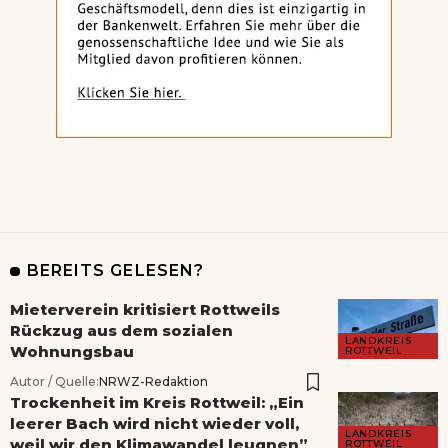
BEREITS GELESEN?
Mieterverein kritisiert Rottweils
Rückzug aus dem sozialen
LANDKREIS
Wohnungsbau
ROTTWEIL
Autor / Quelle:
NRWZ-Redaktion
Trockenheit im Kreis Rottweil: „Ein
leerer Bach wird nicht wieder voll,
LANDKREIS
weil wir den Klimawandel leugnen”
ROTTWEIL