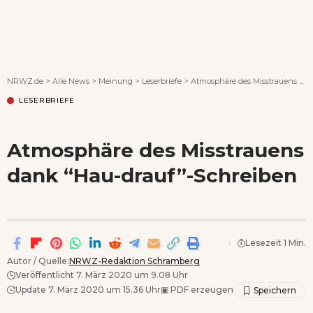
Wenn Orte erzählen ...
NRWZ.de
>
Alle News
>
Meinung
>
Leserbriefe
>
Atmosphäre des Misstrauens dank “Hau-drauf”-Schreiben
LESERBRIEFE
Atmosphäre des Misstrauens
dank “Hau-drauf”-Schreiben
Lesezeit 1 Min.
Autor / Quelle:
NRWZ-Redaktion Schramberg
Veröffentlicht 7. März 2020 um 9.08 Uhr
Update 7. März 2020 um 15.36 Uhr
▣
PDF erzeugen