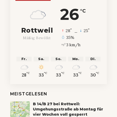
26
°C
Rottweil
°
°
28
_
25
35%
Mäßig Bewölkt
3 km/h
Fr.
Sa.
So.
Mo.
Di.
°C
°C
°C
°C
°C
28
33
33
33
30
MEISTGELESEN
B 14/B 27 bei Rottweil:
Umgehungsstraße ab Montag für
vier Wochen voll gesperrt