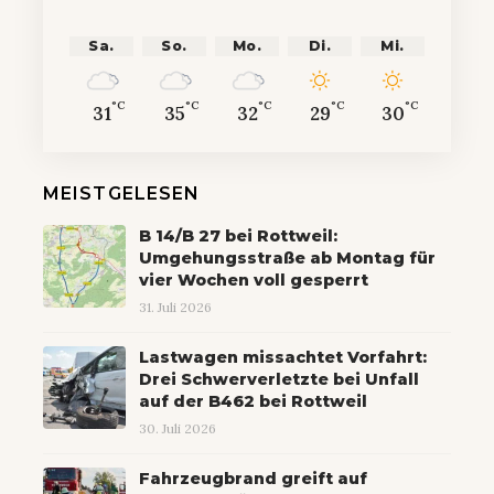
Sa.
So.
Mo.
Di.
Mi.
°C
°C
°C
°C
°C
31
35
32
29
30
MEISTGELESEN
B 14/B 27 bei Rottweil:
Umgehungsstraße ab Montag für
vier Wochen voll gesperrt
31. Juli 2026
Lastwagen missachtet Vorfahrt:
Drei Schwerverletzte bei Unfall
auf der B462 bei Rottweil
30. Juli 2026
Fahrzeugbrand greift auf