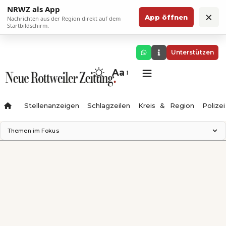
NRWZ als App
×
App öffnen
Nachrichten aus der Region direkt auf dem
Startbildschirm.
Unterstützen
Aa
Stellenanzeigen
Schlagzeilen
Kreis & Region
Polizei
Themen im Fokus
Landesgartenschau 2028
Zimmertheater Rottweil
Science Center
Ferienzauber '26
Testturm
Neckarline
Gäubahn