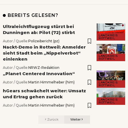
BEREITS GELESEN?
Ultraleichtflugzeug stürzt bei
Dunningen ab: Pilot (72) stirbt
LANDKREIS
ROTTWEIL
Autor / Quelle:
Polizeibericht (pz)
Nackt-Demo in Rottweil: Anmelder
sieht Stadt beim „Nippelverbot“
LANDKREIS
einlenken
ROTTWEIL
Autor / Quelle:
NRWZ-Redaktion
„Planet Centered Innovation“
Autor / Quelle:
Martin Himmelheber (him)
LANDKREIS
ROTTWEIL
hGears schwächelt weiter: Umsatz
und Ertrag gehen zurück
LANDKREIS
ROTTWEIL
Autor / Quelle:
Martin Himmelheber (him)
Zurück
Weiter