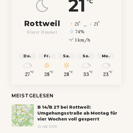
21
°C
Rottweil
°
°
21
_
21
74%
Klarer Himmel
1 km/h
Do.
Fr.
Sa.
So.
Mo.
°C
°C
°C
°C
°C
27
28
28
33
23
MEISTGELESEN
B 14/B 27 bei Rottweil:
Umgehungsstraße ab Montag für
vier Wochen voll gesperrt
31. Juli 2026