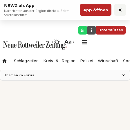
NRWZ als App
×
App öffnen
Nachrichten aus der Region direkt auf dem
Startbildschirm.
Unterstützen
Aa
Schlagzeilen
Kreis & Region
Polizei
Wirtschaft
Spo
Themen im Fokus
Landesgartenschau 2028
Science Center
Staatsmann: Theater & Denken
Ferienzauber '26
Testturm
Neckarline
Gäubahn