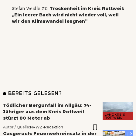
zu
Stefan Weidle
Trockenheit im Kreis Rottweil:
„Ein leerer Bach wird nicht wieder voll, weil
wir den Klimawandel leugnen”
BEREITS GELESEN?
Tödlicher Bergunfall im Allgäu: 74-
Jähriger aus dem Kreis Rottweil
LANDKREIS
stürzt 80 Meter ab
ROTTWEIL
Autor / Quelle:
NRWZ-Redaktion
Gasgeruch: Feuerwehreinsatz in der
5