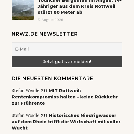
Tödlicher Bergunfall im Allgäu: 74-
Jähriger aus dem Kreis Rottweil
stürzt 80 Meter ab
5. August 2026
NRWZ.DE NEWSLETTER
DIE NEUESTEN KOMMENTARE
zu
Stefan Weidle
MIT Rottweil:
Rentenkompromiss halten – keine Rückkehr
zur Frührente
zu
Stefan Weidle
Historisches Niedrigwasser
auf dem Rhein trifft die Wirtschaft mit voller
Wucht