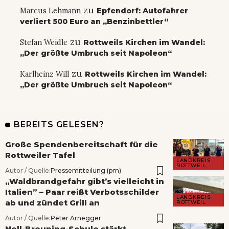
zu
Marcus Lehmann
Epfendorf: Autofahrer
verliert 500 Euro an „Benzinbettler“
zu
Stefan Weidle
Rottweils Kirchen im Wandel:
„Der größte Umbruch seit Napoleon“
zu
Karlheinz Will
Rottweils Kirchen im Wandel:
„Der größte Umbruch seit Napoleon“
BEREITS GELESEN?
Große Spendenbereitschaft für die
Rottweiler Tafel
LANDKREIS
ROTTWEIL
Autor / Quelle:
Pressemitteilung (pm)
„Waldbrandgefahr gibt’s vielleicht in
Italien” – Paar reißt Verbotsschilder
LANDKREIS
ab und zündet Grill an
ROTTWEIL
Autor / Quelle:
Peter Arnegger
Nell-Breuning-Schule stärkt