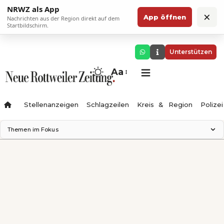
NRWZ als App
×
App öffnen
Nachrichten aus der Region direkt auf dem
Startbildschirm.
Unterstützen
Aa
Stellenanzeigen
Schlagzeilen
Kreis & Region
Polizei
Themen im Fokus
Landesgartenschau 2028
Zimmertheater Rottweil
Science Center
Ferienzauber '26
Testturm
Neckarline
Gäubahn