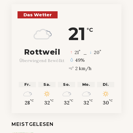
Das Wetter
21
°C
Rottweil
°
°
21
_
20
49%
Überwiegend Bewölkt
2 km/h
Fr.
Sa.
So.
Mo.
Di.
°C
°C
°C
°C
°C
28
32
32
32
30
MEISTGELESEN