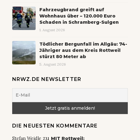
Fahrzeugbrand greift auf
Wohnhaus über – 120.000 Euro
Schaden in Schramberg-Sulgen
1. August 2026
Tödlicher Bergunfall im Allgäu: 74-
Jähriger aus dem Kreis Rottweil
stürzt 80 Meter ab
5. August 2026
NRWZ.DE NEWSLETTER
DIE NEUESTEN KOMMENTARE
zu
Stefan Weidle
MIT Rottweil: