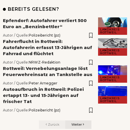
BEREITS GELESEN?
Epfendorf: Autofahrer verliert 500
Euro an „Benzinbettler“
LANDKREIS
ROTTWEIL
Autor / Quelle:
Polizeibericht (pz)
Fahrerflucht in Rottweil:
Autofahrerin erfasst 13-Jährigen auf
LANDKREIS
Fahrrad und flüchtet
ROTTWEIL
Autor / Quelle:
NRWZ-Redaktion
Rottweil: Vernebelungsanlage löst
Feuerwehreinsatz an Tankstelle aus
LANDKREIS
ROTTWEIL
Autor / Quelle:
Peter Arnegger
Autoaufbruch in Rottweil: Polizei
ertappt 13- und 15-Jährigen auf
LANDKREIS
frischer Tat
ROTTWEIL
Autor / Quelle:
Polizeibericht (pz)
Zurück
Weiter