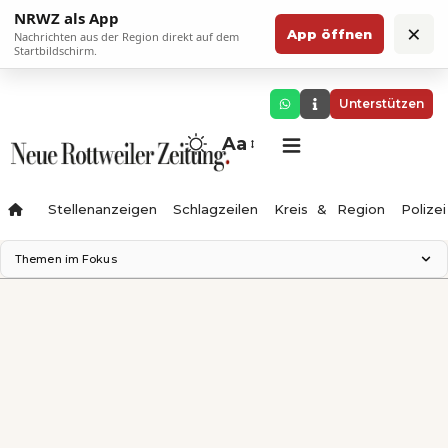
NRWZ als App
×
App öffnen
Nachrichten aus der Region direkt auf dem
Startbildschirm.
Unterstützen
Aa
Stellenanzeigen
Schlagzeilen
Kreis & Region
Polizei
Themen im Fokus
Landesgartenschau 2028
Zimmertheater Rottweil
Science Center
Ferienzauber '26
Testturm
Neckarline
Gäubahn