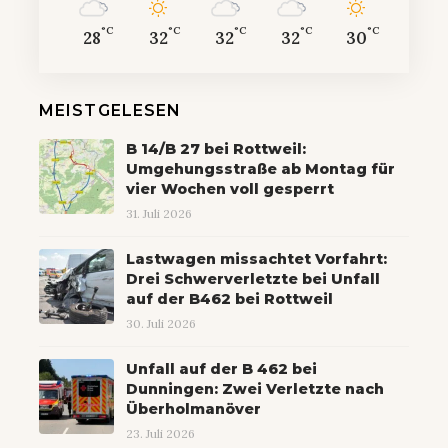
°C
°C
°C
°C
°C
28
32
32
32
30
MEISTGELESEN
B 14/B 27 bei Rottweil:
Umgehungsstraße ab Montag für
vier Wochen voll gesperrt
31. Juli 2026
Lastwagen missachtet Vorfahrt:
Drei Schwerverletzte bei Unfall
auf der B462 bei Rottweil
30. Juli 2026
Unfall auf der B 462 bei
Dunningen: Zwei Verletzte nach
Überholmanöver
23. Juli 2026