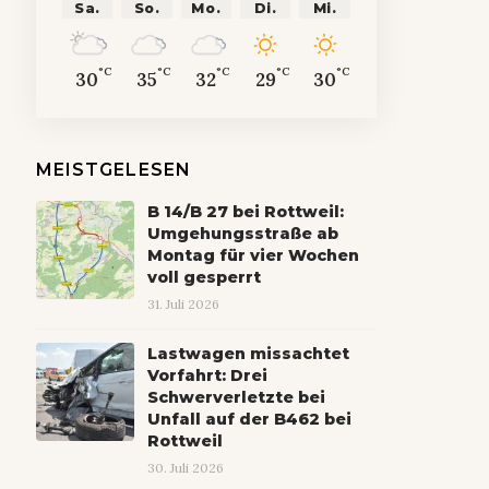
Sa.
So.
Mo.
Di.
Mi.
°C
°C
°C
°C
°C
30
35
32
29
30
MEISTGELESEN
B 14/B 27 bei Rottweil:
Umgehungsstraße ab
Montag für vier Wochen
voll gesperrt
31. Juli 2026
Lastwagen missachtet
Vorfahrt: Drei
Schwerverletzte bei
Unfall auf der B462 bei
Rottweil
30. Juli 2026