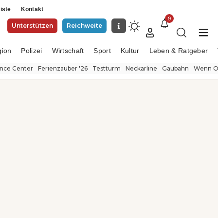
iste
Kontakt
9
Unterstützen
Reichweite
gion
Polizei
Wirtschaft
Sport
Kultur
Leben & Ratgeber
ence Center
Ferienzauber '26
Testturm
Neckarline
Gäubahn
Wenn Or