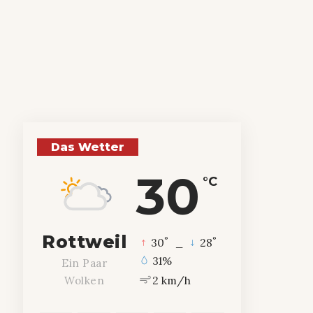
Das Wetter
30
°C
Rottweil
°
°
30
_
28
31%
Ein Paar
2 km/h
Wolken