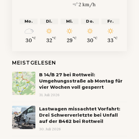
2 km/h
Mo.
Di.
Mi.
Do.
Fr.
°C
°C
°C
°C
°C
30
32
29
30
33
MEISTGELESEN
B 14/B 27 bei Rottweil:
Umgehungsstraße ab Montag für
vier Wochen voll gesperrt
31. Juli 2026
Lastwagen missachtet Vorfahrt:
Drei Schwerverletzte bei Unfall
auf der B462 bei Rottweil
30. Juli 2026