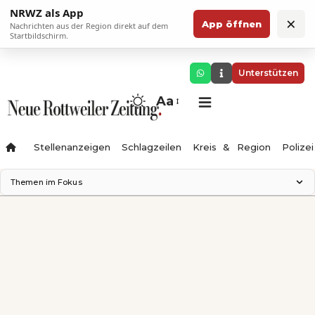
NRWZ als App
×
App öffnen
Nachrichten aus der Region direkt auf dem
Startbildschirm.
Unterstützen
Aa
Stellenanzeigen
Schlagzeilen
Kreis & Region
Polizei
Themen im Fokus
Landesgartenschau 2028
Zimmertheater Rottweil
Science Center
Ferienzauber '26
Testturm
Neckarline
Gäubahn