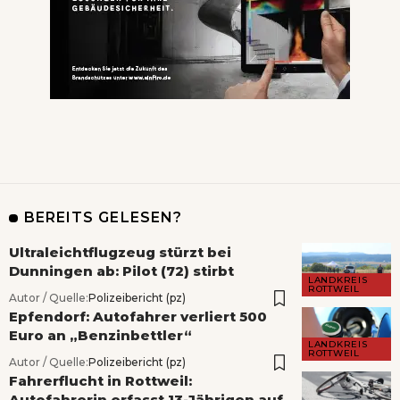
BEREITS GELESEN?
Ultraleichtflugzeug stürzt bei
Dunningen ab: Pilot (72) stirbt
LANDKREIS
ROTTWEIL
Autor / Quelle:
Polizeibericht (pz)
Epfendorf: Autofahrer verliert 500
Euro an „Benzinbettler“
LANDKREIS
ROTTWEIL
Autor / Quelle:
Polizeibericht (pz)
Fahrerflucht in Rottweil:
Autofahrerin erfasst 13-Jährigen auf