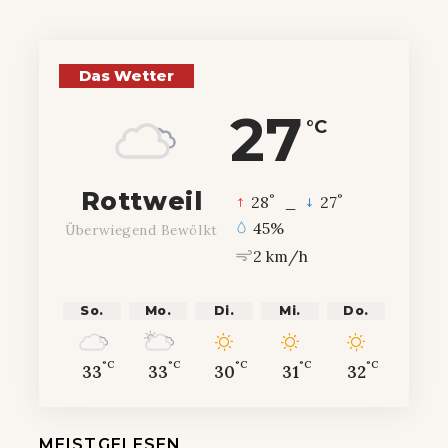
Das Wetter
27
°C
Rottweil
°
°
28
_
27
45%
Überwiegend Bewölkt
2 km/h
So.
Mo.
Di.
Mi.
Do.
°C
°C
°C
°C
°C
33
33
30
31
32
MEISTGELESEN