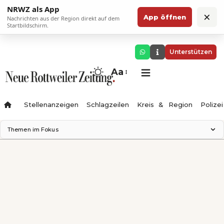
NRWZ als App
×
App öffnen
Nachrichten aus der Region direkt auf dem
Startbildschirm.
Unterstützen
Aa
Stellenanzeigen
Schlagzeilen
Kreis & Region
Polizei
Themen im Fokus
Landesgartenschau 2028
Zimmertheater Rottweil
Science Center
Ferienzauber '26
Testturm
Neckarline
Gäubahn