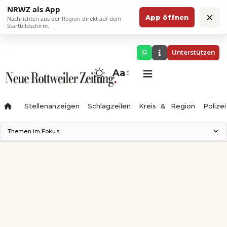
NRWZ als App
×
App öffnen
Nachrichten aus der Region direkt auf dem
Startbildschirm.
Unterstützen
Aa
Stellenanzeigen
Schlagzeilen
Kreis & Region
Polizei
Themen im Fokus
Landesgartenschau 2028
Zimmertheater Rottweil
Science Center
Ferienzauber '26
Testturm
Neckarline
Gäubahn