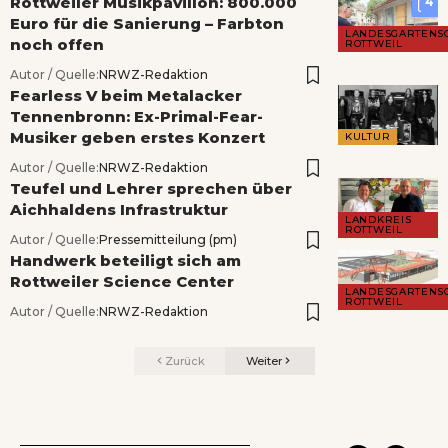
Rottweiler Musikpavillon: 800.000
4
Euro für die Sanierung – Farbton
LANDESGARTENS
noch offen
ROTTWEIL
Autor / Quelle:
NRWZ-Redaktion
Fearless V beim Metalacker
Tennenbronn: Ex-Primal-Fear-
Musiker geben erstes Konzert
KULTUR
Autor / Quelle:
NRWZ-Redaktion
Teufel und Lehrer sprechen über
Aichhaldens Infrastruktur
LANDKREIS
ROTTWEIL
Autor / Quelle:
Pressemitteilung (pm)
Handwerk beteiligt sich am
Rottweiler Science Center
LANDESGARTENS
ROTTWEIL
Autor / Quelle:
NRWZ-Redaktion
Zurück
Weiter