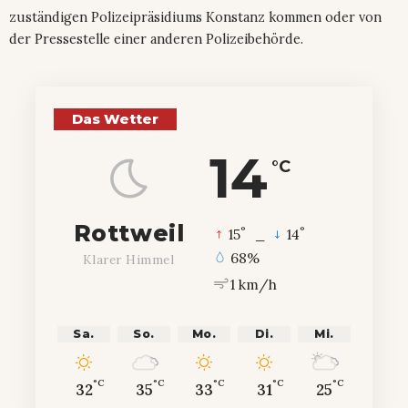
zuständigen Polizeipräsidiums Konstanz kommen oder von
der Pressestelle einer anderen Polizeibehörde.
Das Wetter
14
°C
Rottweil
°
°
15
_
14
68%
Klarer Himmel
1 km/h
Sa.
So.
Mo.
Di.
Mi.
°C
°C
°C
°C
°C
32
35
33
31
25