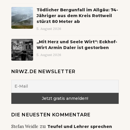
Tödlicher Bergunfall im Allgäu: 74-
Jähriger aus dem Kreis Rottweil
stürzt 80 Meter ab
5. August 2026
„Mit Herz und Seele Wirt“: Eckhof-
Wirt Armin Daler ist gestorben
5. August 2026
NRWZ.DE NEWSLETTER
DIE NEUESTEN KOMMENTARE
zu
Stefan Weidle
Teufel und Lehrer sprechen