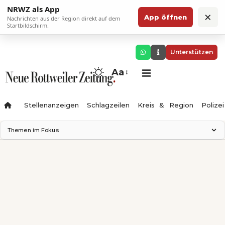
NRWZ als App
×
App öffnen
Nachrichten aus der Region direkt auf dem
Startbildschirm.
Unterstützen
Aa
Stellenanzeigen
Schlagzeilen
Kreis & Region
Polizei
Themen im Fokus
Landesgartenschau 2028
Zimmertheater Rottweil
Science Center
Ferienzauber '26
Testturm
Neckarline
Gäubahn