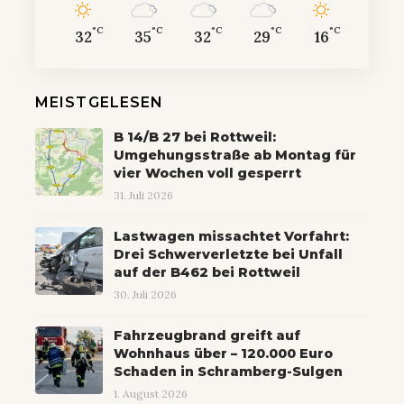
°C
°C
°C
°C
°C
32
35
32
29
16
MEISTGELESEN
B 14/B 27 bei Rottweil:
Umgehungsstraße ab Montag für
vier Wochen voll gesperrt
31. Juli 2026
Lastwagen missachtet Vorfahrt:
Drei Schwerverletzte bei Unfall
auf der B462 bei Rottweil
30. Juli 2026
Fahrzeugbrand greift auf
Wohnhaus über – 120.000 Euro
Schaden in Schramberg-Sulgen
1. August 2026