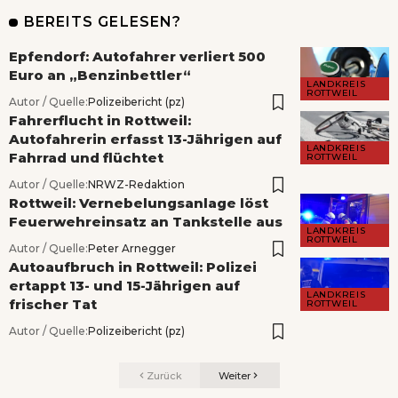
BEREITS GELESEN?
Epfendorf: Autofahrer verliert 500
Euro an „Benzinbettler“
LANDKREIS
ROTTWEIL
Autor / Quelle:
Polizeibericht (pz)
Fahrerflucht in Rottweil:
Autofahrerin erfasst 13-Jährigen auf
LANDKREIS
Fahrrad und flüchtet
ROTTWEIL
Autor / Quelle:
NRWZ-Redaktion
Rottweil: Vernebelungsanlage löst
Feuerwehreinsatz an Tankstelle aus
LANDKREIS
ROTTWEIL
Autor / Quelle:
Peter Arnegger
Autoaufbruch in Rottweil: Polizei
ertappt 13- und 15-Jährigen auf
LANDKREIS
frischer Tat
ROTTWEIL
Autor / Quelle:
Polizeibericht (pz)
Zurück
Weiter