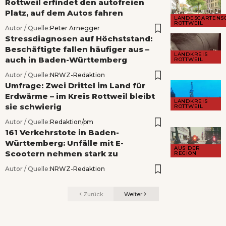
Rottweil erfindet den autofreien
Platz, auf dem Autos fahren
LANDESGARTENS
ROTTWEIL
Autor / Quelle:
Peter Arnegger
Stressdiagnosen auf Höchststand:
Beschäftigte fallen häufiger aus –
LANDKREIS
auch in Baden-Württemberg
ROTTWEIL
Autor / Quelle:
NRWZ-Redaktion
Umfrage: Zwei Drittel im Land für
Erdwärme – im Kreis Rottweil bleibt
LANDKREIS
sie schwierig
ROTTWEIL
Autor / Quelle:
Redaktion/pm
161 Verkehrstote in Baden-
Württemberg: Unfälle mit E-
AUS DER
Scootern nehmen stark zu
REGION
Autor / Quelle:
NRWZ-Redaktion
Zurück
Weiter