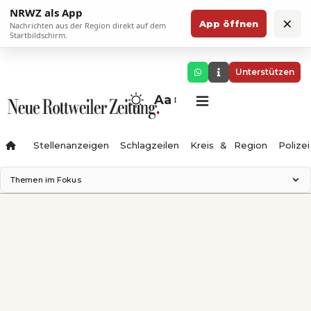
NRWZ als App
×
App öffnen
Nachrichten aus der Region direkt auf dem
Startbildschirm.
Unterstützen
Aa
Stellenanzeigen
Schlagzeilen
Kreis & Region
Polizei
Themen im Fokus
Landesgartenschau 2028
Zimmertheater Rottweil
Science Center
Ferienzauber '26
Testturm
Neckarline
Gäubahn