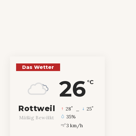
Das Wetter
26
°C
Rottweil
°
°
28
_
25
35%
Mäßig Bewölkt
3 km/h