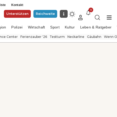
iste
Kontakt
9
Unterstützen
Reichweite
gion
Polizei
Wirtschaft
Sport
Kultur
Leben & Ratgeber
ence Center
Ferienzauber '26
Testturm
Neckarline
Gäubahn
Wenn Or