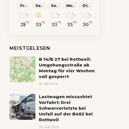
Fr.
Sa.
So.
Mo.
Di.
°C
°C
°C
°C
°C
28
33
33
33
30
MEISTGELESEN
B 14/B 27 bei Rottweil:
Umgehungsstraße ab
Montag für vier Wochen
voll gesperrt
31. Juli 2026
Lastwagen missachtet
Vorfahrt: Drei
Schwerverletzte bei
Unfall auf der B462 bei
Rottweil
30. Juli 2026