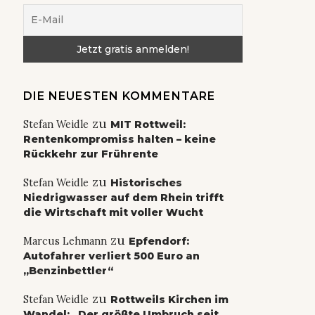
DIE NEUESTEN KOMMENTARE
zu
Stefan Weidle
MIT Rottweil:
Rentenkompromiss halten – keine
Rückkehr zur Frührente
zu
Stefan Weidle
Historisches
Niedrigwasser auf dem Rhein trifft
die Wirtschaft mit voller Wucht
zu
Marcus Lehmann
Epfendorf:
Autofahrer verliert 500 Euro an
„Benzinbettler“
zu
Stefan Weidle
Rottweils Kirchen im
Wandel: „Der größte Umbruch seit