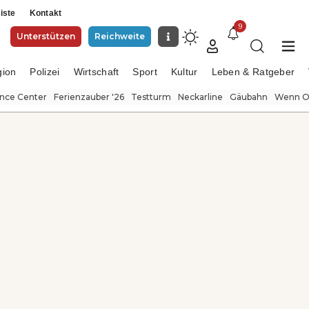
iste
Kontakt
9
Unterstützen
Reichweite
gion
Polizei
Wirtschaft
Sport
Kultur
Leben & Ratgeber
ence Center
Ferienzauber '26
Testturm
Neckarline
Gäubahn
Wenn Or