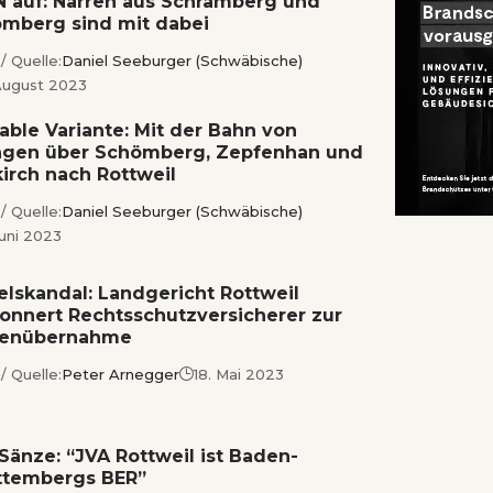
 auf: Narren aus Schramberg und
mberg sind mit dabei
/ Quelle:
Daniel Seeburger (Schwäbische)
 August 2023
able Variante: Mit der Bahn von
ngen über Schömberg, Zepfenhan und
irch nach Rottweil
/ Quelle:
Daniel Seeburger (Schwäbische)
Juni 2023
elskandal: Landgericht Rottweil
onnert Rechtsschutzversicherer zur
tenübernahme
/ Quelle:
Peter Arnegger
18. Mai 2023
Sänze: “JVA Rottweil ist Baden-
ttembergs BER”