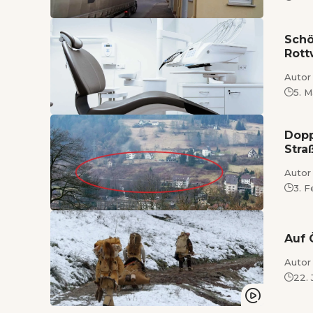
Schö
Rott
Autor 
5. 
Dopp
Stra
Autor 
3. 
Auf 
Autor 
22.