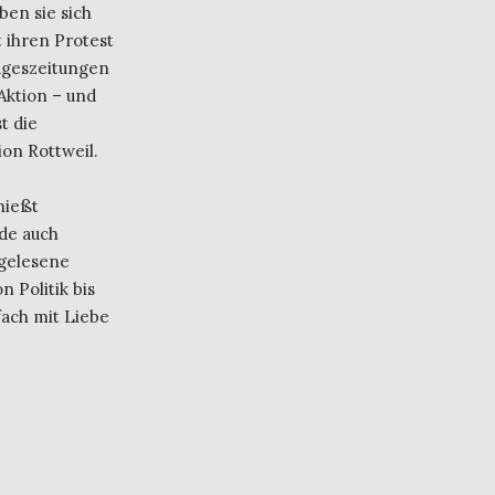
ben sie sich
 ihren Protest
ageszeitungen
Aktion – und
t die
on Rottweil.
nießt
de auch
 gelesene
 Politik bis
fach mit Liebe