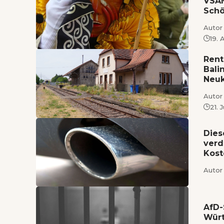
VSAN
Schö
Autor 
19.
Rent
Bali
Neuk
Autor 
21. 
Dies
verd
Kos
Autor 
AfD-
Wür