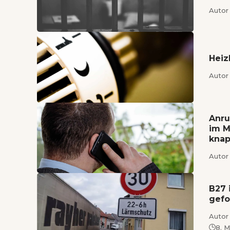
Autor 
Heiz
Autor 
Anru
im M
kna
Autor 
B27 
gefo
Autor 
8. 