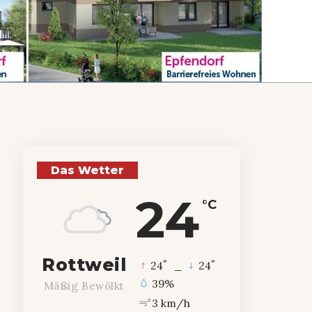
Das Wetter
24
°C
Rottweil
°
°
24
_
24
39%
Mäßig Bewölkt
3 km/h