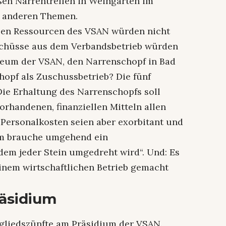
ßen Narrentreffen in Weingarten im
e anderen Themen.
ellen Ressourcen des VSAN würden nicht
rschüsse aus dem Verbandsbetrieb würden
seum der VSAN, den Narrenschopf in Bad
hopf als Zuschussbetrieb? Die fünf
„Die Erhaltung des Narrenschopfs soll
orhandenen, finanziellen Mitteln allen
 Personalkosten seien aber exorbitant und
um brauche umgehend ein
em jeder Stein umgedreht wird“. Und: Es
einem wirtschaftlichen Betrieb gemacht
räsidium
tgliedszünfte am Präsidium der VSAN.