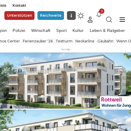
iste
Kontakt
9
Unterstützen
Reichweite
gion
Polizei
Wirtschaft
Sport
Kultur
Leben & Ratgeber
ence Center
Ferienzauber '26
Testturm
Neckarline
Gäubahn
Wenn Or
- Anzeige -