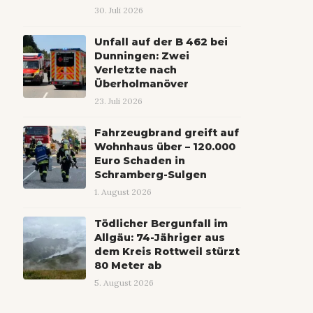
30. Juli 2026
Unfall auf der B 462 bei
Dunningen: Zwei
Verletzte nach
Überholmanöver
23. Juli 2026
Fahrzeugbrand greift auf
Wohnhaus über – 120.000
Euro Schaden in
Schramberg-Sulgen
1. August 2026
Tödlicher Bergunfall im
Allgäu: 74-Jähriger aus
dem Kreis Rottweil stürzt
80 Meter ab
5. August 2026