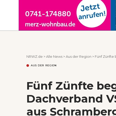
NRWZ.de
>
Alle News
>
Aus der Region
>
Fünf Zünfte bege
AUS DER REGION
Fünf Zünfte be
Dachverband VS
aus Schramber