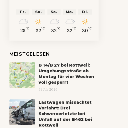
Fr.
Sa.
So.
Mo.
Di.
°C
°C
°C
°C
°C
28
32
32
32
30
MEISTGELESEN
B 14/B 27 bei Rottweil:
Umgehungsstraße ab
Montag für vier Wochen
voll gesperrt
31. Juli 2026
Lastwagen missachtet
Vorfahrt: Drei
Schwerverletzte bei
Unfall auf der B462 bei
Rottweil