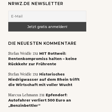
NRWZ.DE NEWSLETTER
DIE NEUESTEN KOMMENTARE
zu
Stefan Weidle
MIT Rottweil:
Rentenkompromiss halten – keine
Rückkehr zur Frührente
zu
Stefan Weidle
Historisches
Niedrigwasser auf dem Rhein trifft
die Wirtschaft mit voller Wucht
zu
Marcus Lehmann
Epfendorf:
Autofahrer verliert 500 Euro an
„Benzinbettler“