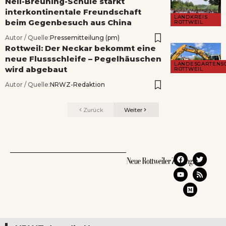
Nell-Breuning-Schule stärkt
interkontinentale Freundschaft
LANDKREIS
beim Gegenbesuch aus China
ROTTWEIL
Autor / Quelle:
Pressemitteilung (pm)
Rottweil: Der Neckar bekommt eine
neue Flussschleife – Pegelhäuschen
LANDESGARTENS
wird abgebaut
ROTTWEIL
Autor / Quelle:
NRWZ-Redaktion
Zurück
Weiter