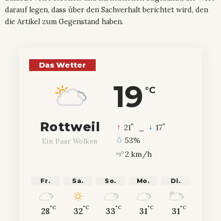
darauf legen, dass über den Sachverhalt berichtet wird, den
die Artikel zum Gegenstand haben.
Das Wetter
19
°C
Rottweil
°
°
21
_
17
53%
Ein Paar Wolken
2 km/h
Fr.
Sa.
So.
Mo.
Di.
°C
°C
°C
°C
°C
28
32
33
31
31