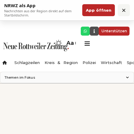
NRWZ als App
×
App öffnen
Nachrichten aus der Region direkt auf dem
Startbildschirm.
Unterstützen
Aa
Schlagzeilen
Kreis & Region
Polizei
Wirtschaft
Spo
Themen im Fokus
Landesgartenschau 2028
Science Center
Staatsmann: Theater & Denken
Ferienzauber '26
Testturm
Neckarline
Gäubahn