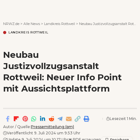
Wenn Orte erzählen ...
NRWZ.de
>
Alle News
>
Landkreis Rottweil
>
Neubau Justizvollzugsanstalt Rottweil: Neuer Info Point mit Aussichtsplattform
LANDKREIS ROTTWEIL
Neubau
Justizvollzugsanstalt
Rottweil: Neuer Info Point
mit Aussichtsplattform
Lesezeit 1 Min.
Autor / Quelle:
Pressemitteilung (pm)
Veröffentlicht 9. Juli 2024 um 9.53 Uhr
Update 9. Juli 2024 um 10.17 Uhr
▣
PDF erzeugen