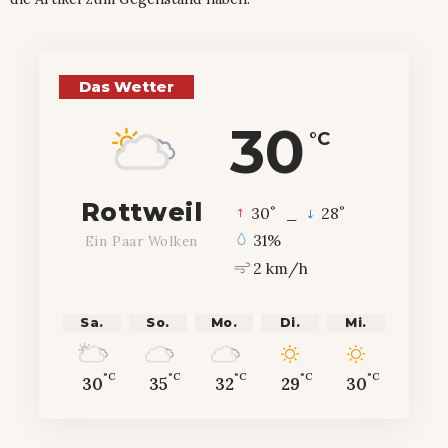
Das Wetter
30
°C
Rottweil
°
°
30
_
28
31%
Ein Paar Wolken
2 km/h
Sa.
So.
Mo.
Di.
Mi.
°C
°C
°C
°C
°C
30
35
32
29
30