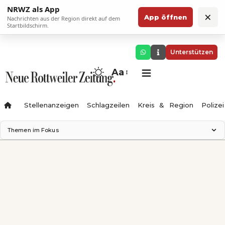
NRWZ als App
×
App öffnen
Nachrichten aus der Region direkt auf dem
Startbildschirm.
Unterstützen
Aa
Stellenanzeigen
Schlagzeilen
Kreis & Region
Polizei
Themen im Fokus
Landesgartenschau 2028
Zimmertheater Rottweil
Science Center
Ferienzauber '26
Testturm
Neckarline
Gäubahn