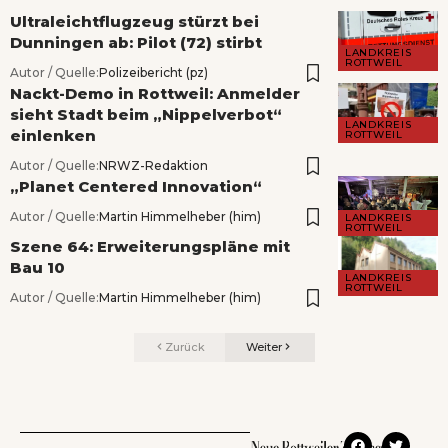
Ultraleichtflugzeug stürzt bei
Dunningen ab: Pilot (72) stirbt
LANDKREIS
ROTTWEIL
Autor / Quelle:
Polizeibericht (pz)
Nackt-Demo in Rottweil: Anmelder
sieht Stadt beim „Nippelverbot“
LANDKREIS
einlenken
ROTTWEIL
Autor / Quelle:
NRWZ-Redaktion
„Planet Centered Innovation“
Autor / Quelle:
Martin Himmelheber (him)
LANDKREIS
ROTTWEIL
Szene 64: Erweiterungspläne mit
Bau 10
LANDKREIS
ROTTWEIL
Autor / Quelle:
Martin Himmelheber (him)
Zurück
Weiter