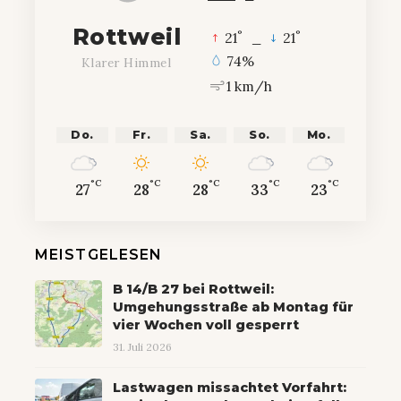
Rottweil
°
°
21
_
21
74%
Klarer Himmel
1 km/h
Do.
Fr.
Sa.
So.
Mo.
°C
°C
°C
°C
°C
27
28
28
33
23
MEISTGELESEN
B 14/B 27 bei Rottweil:
Umgehungsstraße ab Montag für
vier Wochen voll gesperrt
31. Juli 2026
Lastwagen missachtet Vorfahrt: